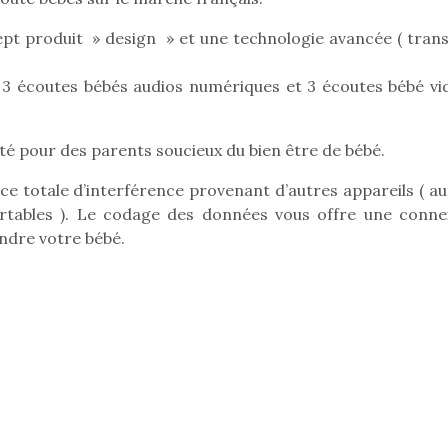
pt produit » design » et une technologie avancée ( trans
3 écoutes bébés audios numériques et 3 écoutes bébé vi
Pâques 2026 : chocolats
Pâques 2026
et idées pour une chasse
et idées po
aux œufs magique en
aux œufs 
té pour des parents soucieux du bien être de bébé.
famille
fam
Chocolats à petits prix,
Chocolats à
e totale d’interférence provenant d’autres appareils ( au
jouets malins et idées
jouets mal
ortables ). Le codage des données vous offre une conne
créatives… voici de quoi
créatives… 
endre votre bébé.
organiser une chasse aux
organiser u
œufs magique…
œufs magiq