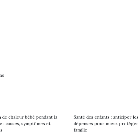
gne
loutre en peluche
Petit chef deviendra
Une loutre
r les enfants, un
grand !
pour les 
 de chaleur bébé pendant la
Santé des enfants : anticiper le
Les jeux d’imitation
le : causes, symptômes et
dépenses pour mieux protéger
al qui change des
animal qui
constituent un véritable
ls
famille
ands classiques !
grands cl
terrain d’apprentissage