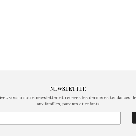
crée des jeux pour les
crée des j
enfants de 4 à 10 ans avec
enfants de 4
comme objectif…
comme objec
NEWSLETTER
ivez vous à notre newsletter et recevez les dernières tendances d
aux familles, parents et enfants