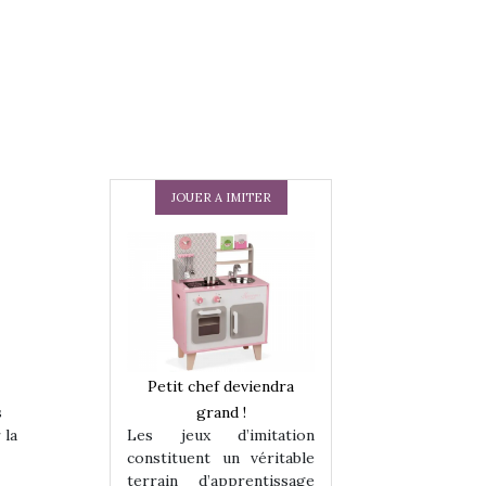
JOUER A IMITER
 en peluche
Petit chef deviendra
Une loutre en pe
enfants, un
grand !
pour les enfants
s
Les jeux d’imitation
 la
 change des
animal qui chang
constituent un véritable
assiques !
grands classiqu
terrain d’apprentissage