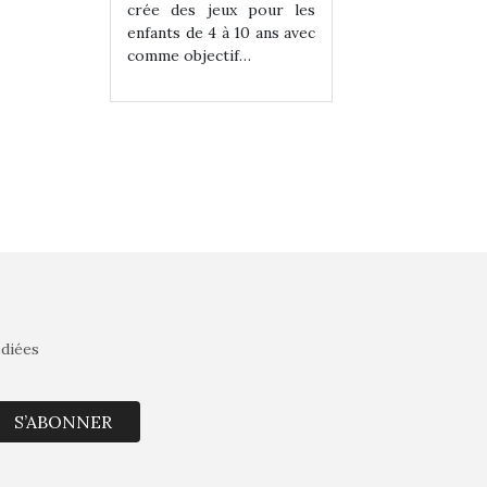
eux pour les
crée des jeux pour les
crée des jeux po
 à 10 ans avec
enfants de 4 à 10 ans avec
enfants de 4 à 10 a
tif…
comme objectif…
comme objectif…
édiées
S’ABONNER