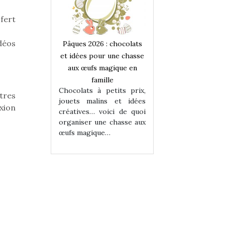
fert
déos
 : chocolats
Pâques 2026 : chocolats
Pâques 2026 : cho
ur une chasse
et idées pour une chasse
et idées pour une
magique en
aux œufs magique en
aux œufs magiqu
ille
famille
famille
 petits prix,
Chocolats à petits prix,
Chocolats à petit
tres
ins et idées
jouets malins et idées
jouets malins et
xion
voici de quoi
créatives… voici de quoi
créatives… voici 
ne chasse aux
organiser une chasse aux
organiser une cha
ue…
œufs magique…
œufs magique…