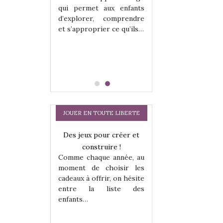
hes quelles
Les peluches q
qui permet aux enfants
ent, sont des
qu’elles soient, s
d’explorer, comprendre
s pour les
compagnons pou
et s’approprier ce qu’ils…
dou, meilleur
enfants. Doudou, m
 à câliner,
ami, objet à câ
confident,…
JOUER EN TOUTE LIBERTE
a trottinette
Des jeux pour créer et
 : bien plus
construire !
Comme chaque année, au
 jeu !
moment de choisir les
our la glisse
cadeaux à offrir, on hésite
sel, et même
entre la liste des
tits peuvent
enfants…
Comment choisir
 s’y initier.
te…
cabanes et des tip