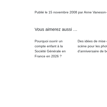
Publié le 15 novembre 2008 par Anne Vaneson
Vous aimerez aussi …
Un
Pourquoi ouvrir un
Des idées de mise
compte enfant à la
scène pour les pho
p
Société Générale en
d’anniversaire de 
e
France en 2026 ?
u
cl
Le
pe
qu