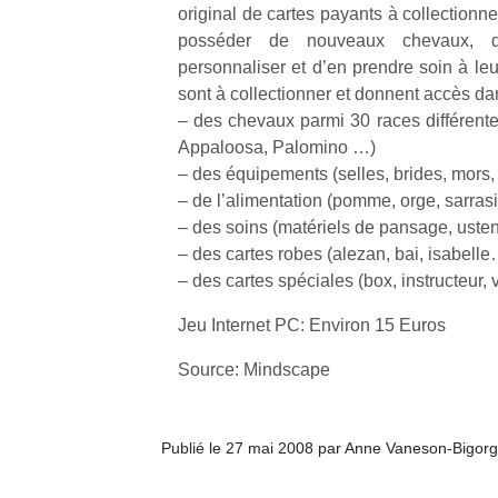
original de cartes payants à collectionn
trampolines
l’
posséder de nouveaux chevaux, d
pour les
NextGen,
personnaliser et d’en prendre soin à leu
grands et
une
sont à collectionner et donnent accès dan
les petits !
nouvelle
Durant les
Ap
– des chevaux parmi 30 races différente
trottinette
vacances
co
Appaloosa, Palomino …)
mécanique
estivales
su
– des équipements (selles, brides, mors,
Beeper
et avec le
de
– de l’alimentation (pomme, orge, sarra
Les
retour des
co
– des soins (matériels de pansage, uste
enfants
beaux
fe
– des cartes robes (alezan, bai, isabelle
débordent
jours, c’est
he
– des cartes spéciales (box, instructeur,
souvent
l’occasion
di
d’énergie.
rêvée
de
Jeu Internet PC: Environ 15 Euros
Varier les
pour les
re
occupations
enfants
de
Source: Mindscape
n’est pas
de…
d’
toujours
pe
simple.
pr
Conjuguer
15
Publié le 27 mai 2008 par Anne Vaneson-Bigor
divertissement,
activité