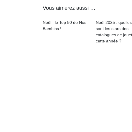
physique
Vous aimerez aussi …
ou
apprentissage…
Noël : le Top 50 de Nos
Noël 2025 : quelles
Bambins !
sont les stars des
catalogues de joue
cette année ?