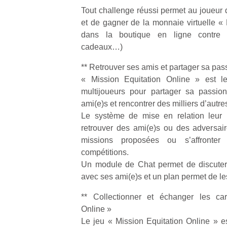
qu
Tout challenge réussi permet au joueur 
so
et de gagner de la monnaie virtuelle 
s
dans la boutique en ligne contre 
c
cadeaux…)
p
en
** Retrouver ses amis et partager sa pas
Do
« Mission Equitation Online » est le
me
am
multijoueurs pour partager sa passion
à 
ami(e)s et rencontrer des milliers d’autr
co
Le système de mise en relation leur
…
retrouver des ami(e)s ou des adversai
missions proposées ou s’affronter
compétitions.
Un module de Chat permet de discuter 
avec ses ami(e)s et un plan permet de les
** Collectionner et échanger les car
Online »
Le jeu « Mission Equitation Online » e
Des