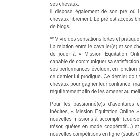
ses chevaux.
Il dispose également de son pré où il
chevaux librement. Le pré est accessible
de blogs.
** Vivre des sensations fortes et pratique
Un
La relation entre le cavalier(e) et son ch
de jouer à « Mission Equitation Onl
capable de communiquer sa satisfaction
p
ses performances évoluent en fonction d
e
ce dernier lui prodigue. Ce dernier doit
u
chevaux pour gagner leur confiance, mais
régulièrement afin de les amener au meil
Pour les passionné(e)s d’aventures e
inédites, « Mission Equitation Online »
cl
nouvelles missions à accomplir (courses
Le
trésor, quêtes en mode coopératif…) et
pe
nouvelles compétitions en ligne (sauts d
qu