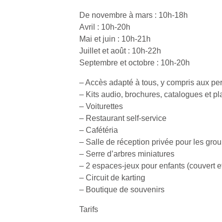
De novembre à mars : 10h-18h
NextGen,
Avril : 10h-20h
l’
Des
une
Mai et juin : 10h-21h
trampolines
nouvelle
Juillet et août : 10h-22h
pour les
trottinette
Septembre et octobre : 10h-20h
grands et
mécanique
Ap
les petits !
– Accès adapté à tous, y compris aux per
Beeper
co
Durant les
Les
– Kits audio, brochures, catalogues et p
su
vacances
enfants
de
– Voiturettes
estivales
débordent
co
– Restaurant self-service
et avec le
souvent
fe
retour des
– Cafétéria
d’énergie.
he
beaux
– Salle de réception privée pour les gro
Varier les
di
jours, c’est
– Serre d’arbres miniatures
occupations
de
l’occasion
– 2 espaces-jeux pour enfants (couvert et
n’est pas
re
rêvée
toujours
– Circuit de karting
de
pour les
simple.
d’
– Boutique de souvenirs
enfants
Conjuguer
pe
de…
divertissement,
Tarifs
pr
activité
15