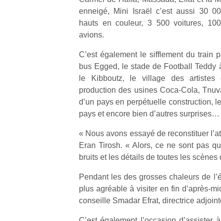
enneigé, Mini Israël c’est aussi 30 
hauts en couleur, 3 500 voitures, 10
avions.
C’est également le sifflement du train p
Un
bus Egged, le stade de Football Teddy à
le Kibboutz, le village des artistes
production des usines Coca-Cola, Tnuva
p
d’un pays en perpétuelle construction, l
e
pays et encore bien d’autres surprises…
u
« Nous avons essayé de reconstituer l’at
Eran Tirosh. « Alors, ce ne sont pas q
bruits et les détails de toutes les scènes 
Pendant les des grosses chaleurs de l’ét
cl
plus agréable à visiter en fin d’après-mid
Le
conseille Smadar Efrat, directrice adjoint
pe
qu
C’est également l’occasion d’assister à