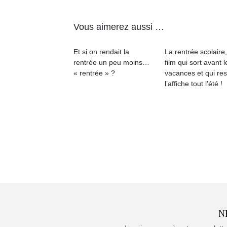
Vous aimerez aussi …
Et si on rendait la
La rentrée scolaire
rentrée un peu moins…
film qui sort avant l
« rentrée » ?
vacances et qui res
l’affiche tout l’été !
N