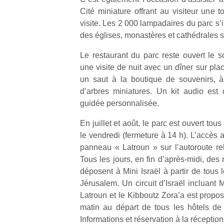
qu
Cité miniature offrant au visiteur une 
so
visite. Les 2 000 lampadaires du parc s’il
s
des églises, monastères et cathédrales s
c
p
Le restaurant du parc reste ouvert le s
en
une visite de nuit avec un dîner sur pla
Do
me
un saut à la boutique de souvenirs, à 
am
d’arbres miniatures. Un kit audio est 
à 
guidée personnalisée.
co
…
En juillet et août, le parc est ouvert tous
le vendredi (fermeture à 14 h). L’accès a
panneau « Latroun » sur l’autoroute rel
Tous les jours, en fin d’après-midi, de
déposent à Mini Israël à partir de tous 
Jérusalem. Un circuit d’Israël incluant 
Latroun et le Kibboutz Zora’a est propo
matin au départ de tous les hôtels de
Informations et réservation à la réception