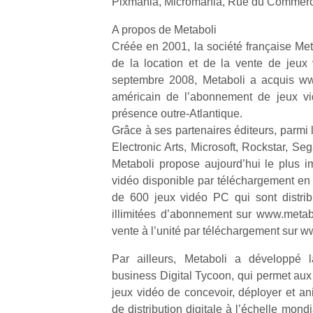
Pixmania, Micromania, Rue du Commerc
qu
so
A propos de Metaboli
s
Créée en 2001, la société française Met
c
de la location et de la vente de jeux
p
septembre 2008, Metaboli a acquis ww
en
Do
américain de l’abonnement de jeux vi
me
présence outre-Atlantique.
am
Grâce à ses partenaires éditeurs, parmi 
à 
Electronic Arts, Microsoft, Rockstar, Se
co
Metaboli propose aujourd’hui le plus i
…
vidéo disponible par téléchargement en 
de 600 jeux vidéo PC qui sont distri
illimitées d’abonnement sur www.metab
vente à l’unité par téléchargement sur
Par ailleurs, Metaboli a développé l
business Digital Tycoon, qui permet aux 
jeux vidéo de concevoir, déployer et ani
de distribution digitale à l’échelle mond