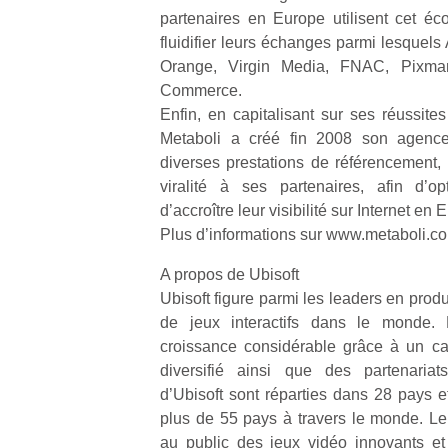
partenaires en Europe utilisent cet éco
fluidifier leurs échanges parmi lesquels
NextGen,
l’
Des
Orange, Virgin Media, FNAC, Pixma
une
trampolines
Commerce.
nouvelle
pour les
Enfin, en capitalisant sur ses réussite
trottinette
grands et
Metaboli a créé fin 2008 son agenc
mécanique
Ap
les petits !
diverses prestations de référencement, 
Beeper
co
Durant les
viralité à ses partenaires, afin d’op
Les
su
vacances
d’accroître leur visibilité sur Internet en 
enfants
de
estivales
débordent
Plus d’informations sur www.metaboli.c
co
et avec le
souvent
fe
retour des
d’énergie.
A propos de Ubisoft
he
beaux
Varier les
di
Ubisoft figure parmi les leaders en produc
jours, c’est
occupations
de
de jeux interactifs dans le monde
l’occasion
n’est pas
re
rêvée
croissance considérable grâce à un cat
toujours
de
pour les
diversifié ainsi que des partenariat
simple.
d’
enfants
d’Ubisoft sont réparties dans 28 pays e
Conjuguer
pe
de…
plus de 55 pays à travers le monde. Le
divertissement,
pr
activité
au public des jeux vidéo innovants et 
15