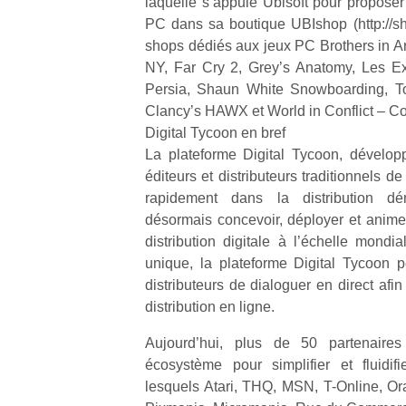
laquelle s’appuie Ubisoft pour proposer
PC dans sa boutique UBIshop (http://sh
shops dédiés aux jeux PC Brothers in Ar
NY, Far Cry 2, Grey’s Anatomy, Les Ex
Persia, Shaun White Snowboarding, 
Clancy’s HAWX et World in Conflict – C
Un
Digital Tycoon en bref
La plateforme Digital Tycoon, dévelop
éditeurs et distributeurs traditionnels d
p
rapidement dans la distribution dém
e
désormais concevoir, déployer et animer
u
distribution digitale à l’échelle mondia
unique, la plateforme Digital Tycoon 
distributeurs de dialoguer en direct afin 
distribution en ligne.
cl
Aujourd’hui, plus de 50 partenaires
Le
écosystème pour simplifier et fluidif
pe
lesquels Atari, THQ, MSN, T-Online, O
qu