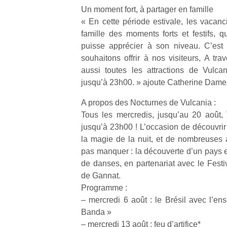
qu
Un moment fort, à partager en famille
so
« En cette période estivale, les vacanc
s
famille des moments forts et festifs, q
c
puisse apprécier à son niveau. C’est
p
souhaitons offrir à nos visiteurs, A trav
en
Do
aussi toutes les attractions de Vulca
me
jusqu’à 23h00. » ajoute Catherine Dames
am
à 
A propos des Nocturnes de Vulcania :
co
Tous les mercredis, jusqu’au 20 août,
…
jusqu’à 23h00 ! L’occasion de découvri
la magie de la nuit, et de nombreuses 
pas manquer : la découverte d’un pays e
de danses, en partenariat avec le Fest
de Gannat.
Programme :
– mercredi 6 août : le Brésil avec l’e
Banda »
– mercredi 13 août : feu d’artifice*