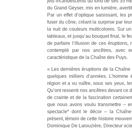
jets incandescents du fond de ses 35 mèt
du Grand Geyser, mis en lumière, avertit
Par un effet d’optique saisissant, les
fuser du cône, créant la surprise par le
la nuit de couleurs multicolores. Sur u
tableaux, et jusqu’au bouquet final, le fe
Un
de parfaire l’illusion de ces éruptions,
contemplé par nos ancêtres, avec en 
caractéristique de la Chaîne des Puys.
p
e
« Les dernières éruptions de la Chaîne
u
quelques milliers d’années. L’homme é
région et a vu naître, sous ses yeux, l
Qu’ont ressenti nos ancêtres devant ce 
de crainte et de la fascination certain
que nous avons voulu transmettre – en 
cl
spectacle* dont le décor – la Chaîne
Le
présent, témoin de cette histoire mouve
pe
Dominique De Larouzière, Directeur scie
qu