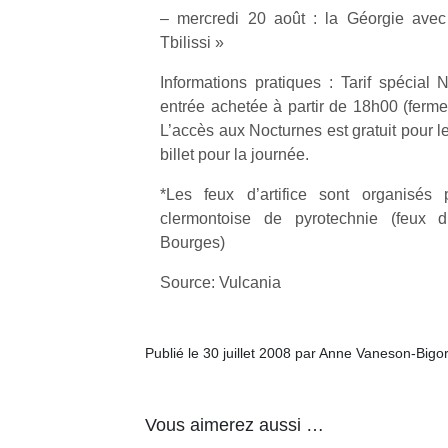
– mercredi 20 août : la Géorgie avec
Tbilissi »
NextGen,
l’
Des
une
trampolines
Informations pratiques : Tarif spécial 
nouvelle
pour les
entrée achetée à partir de 18h00 (ferme
trottinette
grands et
L’accès aux Nocturnes est gratuit pour l
mécanique
Ap
les petits !
billet pour la journée.
Beeper
co
Durant les
Les
su
*Les feux d’artifice sont organisés 
vacances
enfants
de
estivales
clermontoise de pyrotechnie (feux d’
débordent
co
et avec le
Bourges)
souvent
fe
retour des
d’énergie.
he
beaux
Source: Vulcania
Varier les
di
jours, c’est
occupations
de
l’occasion
n’est pas
re
rêvée
Publié le 30 juillet 2008 par Anne Vaneson-Bigo
toujours
de
pour les
simple.
d’
enfants
Conjuguer
pe
de…
divertissement,
Vous aimerez aussi …
pr
activité
15