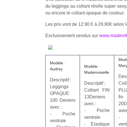
du leggings au collant résille super sexy
ou encore le collant opaque de couleur.
Les prix vont de 12.90 € à 29.90€ selon 
Exclusivement vendus sur
www.madein
Modè
Modèle :
Mary
Modèle :
Audrey
Mademoiselle
Desc
Descriptif :
Descriptif :
Coll
Leggings
Collant FIN
PL
OPAQUE
13Deniers
fin
100 Deniers
avec :
20D
avec :
‐ Poche
avec
‐ Poche
ventrale
‐ 
ventrale
‐ Elastique
vent