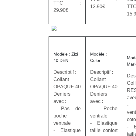
TTC :
qu
12.90€
T
so
29.90€
15.
s
c
p
en
Do
me
Modèle : Zizi
Modèle :
am
Modè
40 DEN
Color
à 
Marl
co
Descriptif :
Descriptif :
…
Desc
Collant
Collant
Coll
OPAQUE 40
OPAQUE 40
RES
Deniers
Deniers
avec
avec :
avec :
‐ 
‐ Pas de
‐ Poche
ven
poche
ventrale
cot
ventrale
‐ Elastique
‐ E
‐ Elastique
taille confort
tail