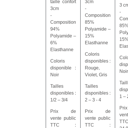
taille confort
3cm
3 c
3cm
‐
‐
NextGen,
‐
Composition
l’
Des
Com
une
Composition
85%
trampolines
85
nouvelle
94%
Polyamide –
pour les
Pol
trottinette
Polyamide –
15%
grands et
15
mécanique
6%
Elasthanne
Ap
les petits !
Ela
Beeper
co
Elasthanne
Durant les
Coloris
Les
su
vacances
Colo
enfants
Coloris
disponibles :
de
estivales
disp
débordent
co
disponible :
Rouge,
et avec le
Noir
souvent
fe
retour des
Noir
Violet, Gris
d’énergie.
he
beaux
Tail
Varier les
di
Tailles
Tailles
jours, c’est
disp
occupations
de
l’occasion
disponibles :
disponibles :
n’est pas
1 – 
re
rêvée
1/2 – 3/4
2 – 3 ‐ 4
toujours
de
pour les
Pr
simple.
d’
enfants
Prix de
Prix de
Conjuguer
vent
pe
de…
vente public
vente public
divertissement,
pr
T
TTC :
TTC :
activité
15