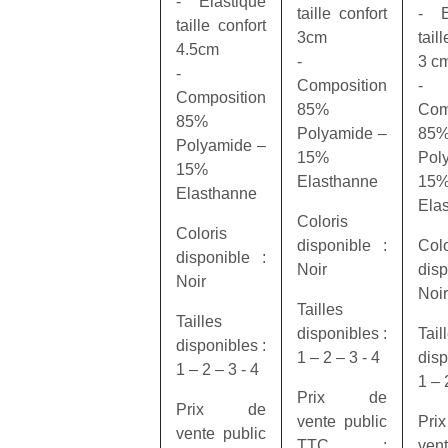
‐ Elastique
taille confort
‐ E
taille confort
3cm
tail
4.5cm
‐
3 c
‐
Composition
‐
Composition
85%
Com
85%
Polyamide –
85
Un
Polyamide –
15%
Pol
15%
Elasthanne
15
Elasthanne
Ela
p
Coloris
e
Coloris
disponible :
Colo
u
disponible :
Noir
disp
Noir
Noir
Tailles
Tailles
disponibles :
Tail
disponibles :
1 – 2 – 3 ‐ 4
disp
1 – 2 – 3 ‐ 4
cl
1 – 
Le
Prix de
Prix de
pe
vente public
Pr
vente public
qu
TTC :
vent