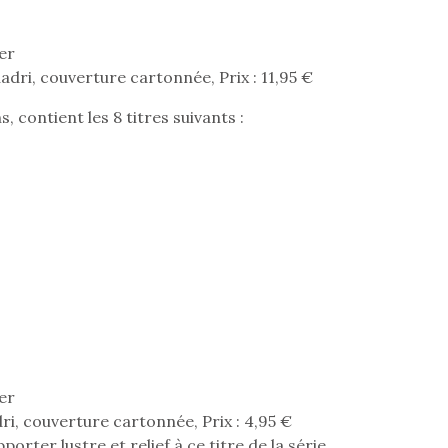
er
adri, couverture cartonnée, Prix : 11,95 €
Pâques 2026 : chocolats
Pâques 2026
et idées pour une chasse
et idées po
, contient les 8 titres suivants :
aux œufs magique en
aux œufs 
famille
fam
Chocolats à petits prix,
Chocolats à
jouets malins et idées
jouets mal
créatives… voici de quoi
créatives… 
organiser une chasse aux
organiser u
œufs magique…
œufs magiq
er
i, couverture cartonnée, Prix : 4,95 €
rter lustre et relief à ce titre de la série.