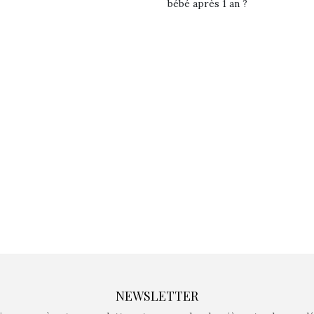
bébé après 1 an ?
Kidywolf, une gamme de
Kidywolf, 
jeux non connectés qui
jeux non c
fait grandir !
fait g
Depuis 2019 la marque
Depuis 201
crée des jeux pour les
crée des j
enfants de 4 à 10 ans avec
enfants de 4
comme objectif…
comme objec
NEWSLETTER