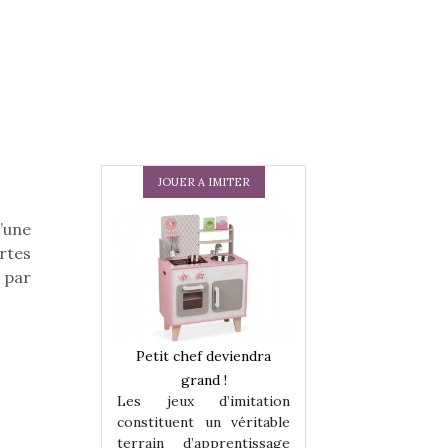
JOUER A IMITER
’une
rtes
s par
 en peluche
Petit chef deviendra
Une loutre en pe
enfants, un
grand !
pour les enfants
Les jeux d’imitation
 change des
animal qui chang
constituent un véritable
assiques !
grands classiqu
terrain d’apprentissage