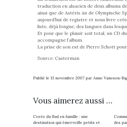
Beeper
traduction en alsacien de deux albums de
feux
Les enfants débordent
diff
ainsi que de Astérix àn de Olympische Spie
souvent d’énergie. Varier
res
aujourd’hui de registre et nous livre cett
les occupations n’est pas
d’élo
liste, déjà longue, des langues dans lesqu
toujours simple.
presqu
Et pour que le plaisir soit total, un CD 
Conjuguer
accompagne l’album.
divertissement, activité
La prise de son est de Pierre Schott pour
physique ou
apprentissage…
Source: Casterman
Publié le 13 novembre 2007 par Anne Vaneson-B
Vous aimerez aussi …
Corée du Sud en famille : une
Commen
destination qui émerveille petits et
des pa