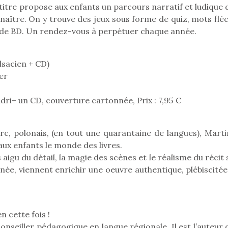
eluches quelles
Les peluc
e titre propose aux enfants un parcours narratif et ludique
qui permet aux enfants
es soient, sont des
qu’elles soi
nnaître. On y trouve des jeux sous forme de quiz, mots flé
d’explorer, comprendre
agnons pour les
compagnon
et s’approprier ce qu’ils…
e de BD. Un rendez-vous à perpétuer chaque année.
s. Doudou, meilleur
enfants. Dou
objet à câliner,
ami, objet
ent,…
confident,…
lsacien + CD)
er
dri+ un CD, couverture cartonnée, Prix : 7,95 €
rc, polonais, (en tout une quarantaine de langues), Marti
Le boom de l
ux enfants le monde des livres.
pour enfant
s aigu du détail, la magie des scènes et le réalisme du récit
qu’un
nnée, viennent enrichir une oeuvre authentique, plébiscité
L’attrait p
est univer
 l’aventure était au
les plus pe
T’AS TON NERF ?
commencer à
out du jardin ?
n cette fois !
A l’heure du
La trottinet
trois confinements
déconfinement, des
nseiller pédagogique en langue régionale. Il est l’auteur 
ssifs, des couvre-