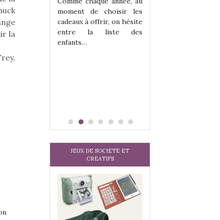
les enfants ?
Comme chaque année, au
muck
Quelle que soit l
moment de choisir les
sous laquel
hange
cadeaux à offrir, on hésite
matérialise le tipi 
entre la liste des
ir la
tissu, plastique…)
enfants…
petite tente posé
Frey,
JEUX DE SOCIETE ET
CREATIFS
on