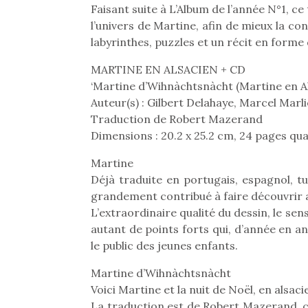
Les p
Faisant suite à L’Album de l’année N°1, c
qu’ell
l’univers de Martine, afin de mieux la co
comp
labyrinthes, puzzles et un récit en form
enfant
ami, 
MARTINE EN ALSACIEN + CD
confid
‘Martine d’Wihnàchtsnàcht (Martine en A
Auteur(s) : Gilbert Delahaye, Marcel Marli
Traduction de Robert Mazerand
Dimensions : 20.2 x 25.2 cm, 24 pages qua
Martine
Déjà traduite en portugais, espagnol, tu
Des trampolines pour les
grandement contribué à faire découvrir a
grands et les petits !
L’extraordinaire qualité du dessin, le sen
Durant les vacances
autant de points forts qui, d’année en a
estivales et avec le
le public des jeunes enfants.
retour des beaux jours,
c’est l’occasion rêvée
Et si
Martine d’Wihnàchtsnàcht
pour les enfants de…
b
NextGen, une nouvelle
Voici Martine et la nuit de Noël, en alsacie
Après 
trottinette mécanique
La traduction est de Robert Mazerand, co
succe