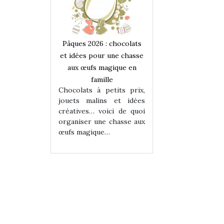
 : chocolats
Pâques 2026 : chocolats
Pâques 2026 : cho
ur une chasse
et idées pour une chasse
et idées pour une
magique en
aux œufs magique en
aux œufs magiqu
ille
famille
famille
 petits prix,
Chocolats à petits prix,
Chocolats à petit
ins et idées
jouets malins et idées
jouets malins et
voici de quoi
créatives… voici de quoi
créatives… voici 
ne chasse aux
organiser une chasse aux
organiser une cha
ue…
œufs magique…
œufs magique…