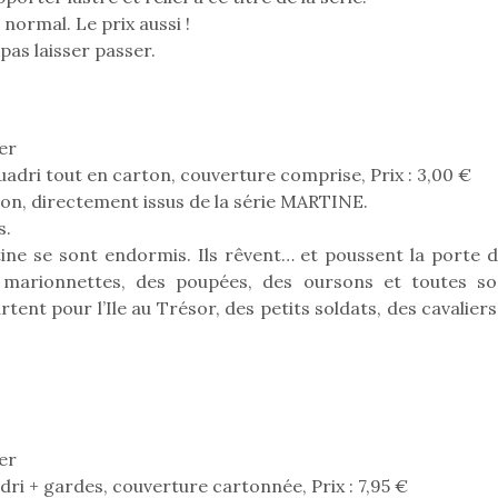
 normal. Le prix aussi !
pas laisser passer.
er
uadri tout en carton, couverture comprise, Prix : 3,00 €
ton, directement issus de la série MARTINE.
s.
ine se sont endormis. Ils rêvent… et poussent la porte d
 marionnettes, des poupées, des oursons et toutes so
rtent pour l’Ile au Trésor, des petits soldats, des cavalier
loutre en peluche
Petit chef deviendra
Une loutre
r les enfants, un
grand !
pour les 
Les jeux d’imitation
al qui change des
animal qui
er
constituent un véritable
ands classiques !
grands cl
dri + gardes, couverture cartonnée, Prix : 7,95 €
terrain d’apprentissage