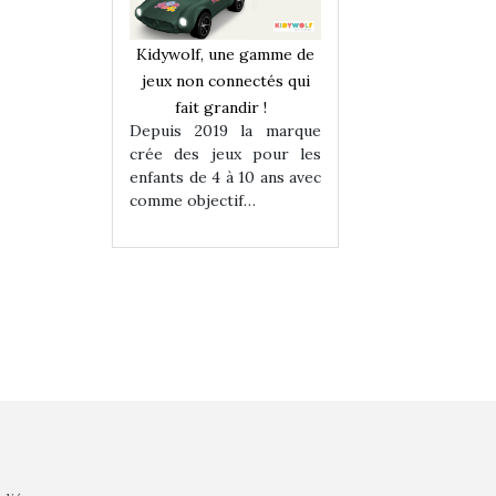
une gamme de
Kidywolf, une gamme de
Kidywolf, une ga
onnectés qui
jeux non connectés qui
jeux non connecté
randir !
fait grandir !
fait grandir 
9 la marque
Depuis 2019 la marque
Depuis 2019 la 
eux pour les
crée des jeux pour les
crée des jeux po
 à 10 ans avec
enfants de 4 à 10 ans avec
enfants de 4 à 10 a
tif…
comme objectif…
comme objectif…