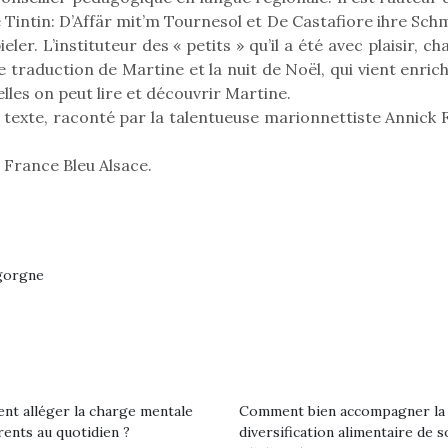
premières grosses
 Tintin: D’Affär mit’m Tournesol et De Castafiore ihre Sch
 à des heures
chaleurs et des futures
érentes, des
ler. L’instituteur des « petits » qu’il a été avec plaisir, c
vacances estivales, le
trictions de
e traduction de Martine et la nuit de Noël, qui vient enrich
parc, le jardin, la…
ignement pendant
elles on peut lire et découvrir Martine.
e 15 mois,…
du texte, raconté par la talentueuse marionnettiste Annick 
 France Bleu Alsace.
igorgne
t alléger la charge mentale
Comment bien accompagner la
rents au quotidien ?
diversification alimentaire de s