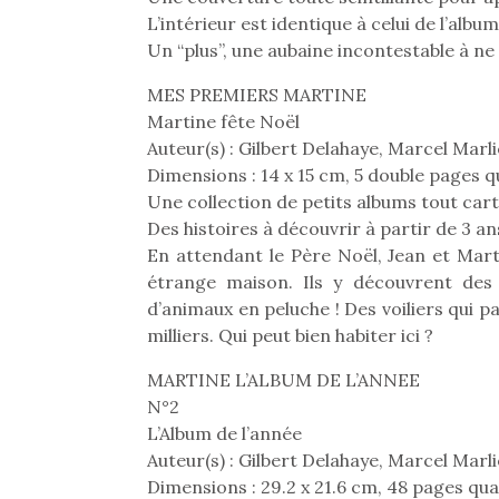
L’intérieur est identique à celui de l’album
Un “plus”, une aubaine incontestable à ne 
MES PREMIERS MARTINE
Martine fête Noël
Auteur(s) : Gilbert Delahaye, Marcel Marli
Dimensions : 14 x 15 cm, 5 double pages q
Une collection de petits albums tout car
Des histoires à découvrir à partir de 3 an
En attendant le Père Noël, Jean et Mart
étrange maison. Ils y découvrent des
d’animaux en peluche ! Des voiliers qui pa
milliers. Qui peut bien habiter ici ?
MARTINE L’ALBUM DE L’ANNEE
Une 
N°2
pou
L’Album de l’année
anim
Auteur(s) : Gilbert Delahaye, Marcel Marli
gr
Dimensions : 29.2 x 21.6 cm, 48 pages qua