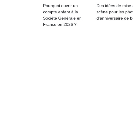
Pourquoi ouvrir un
Des idées de mise
compte enfant à la
scène pour les pho
Société Générale en
d’anniversaire de 
France en 2026 ?
Un
p
e
u
cl
Le
pe
qu