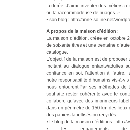
qu
la durée. J’aime inventer des métiers co
so
ou la raccommodeuse de nuages. »
s
• son blog : http://anne-soline.net/wordpr
c
p
A propos de la maison d’édition
:
en
La maison d’édition, créée en octobre 2
Do
de soixante titres et une trentaine d’aute
me
am
catalogue.
à 
L’objectif de la maison est de proposer
co
incitant au dialogue enfants/adultes 
…
confiance en soi, l’attention à l’autre, 
notre responsabilité d’humains vis-à-vis
nous entourent.Par ses méthodes de tr
souhaite rester cohérente avec le conte
collabore qu’avec des imprimeurs labell
dans un périmètre de 150 km des lieux d
des papiers labellisés ou recyclés.
• le blog de la maison d’éditions : http:/
• les engagements d