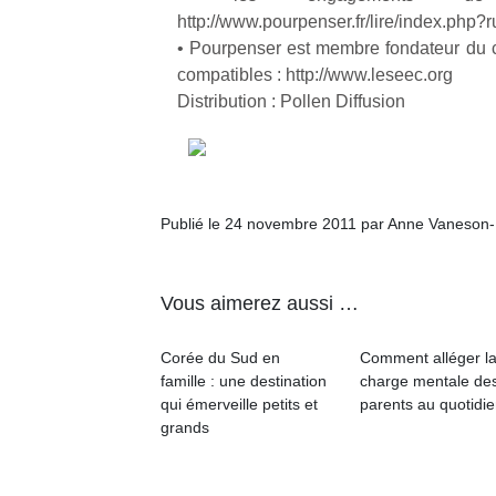
http://www.pourpenser.fr/lire/index.php?
• Pourpenser est membre fondateur du co
NextGen,
l’
Des
compatibles : http://www.leseec.org
une
trampolines
Distribution : Pollen Diffusion
nouvelle
pour les
trottinette
grands et
mécanique
Ap
les petits !
Beeper
co
Durant les
Les
su
vacances
Publié le 24 novembre 2011 par Anne Vaneson
enfants
de
estivales
débordent
co
et avec le
souvent
fe
retour des
Vous aimerez aussi …
d’énergie.
he
beaux
Varier les
di
jours, c’est
occupations
de
l’occasion
Corée du Sud en
Comment alléger l
n’est pas
re
rêvée
famille : une destination
charge mentale de
toujours
de
pour les
qui émerveille petits et
parents au quotidie
simple.
d’
enfants
grands
Conjuguer
pe
de…
divertissement,
pr
activité
15