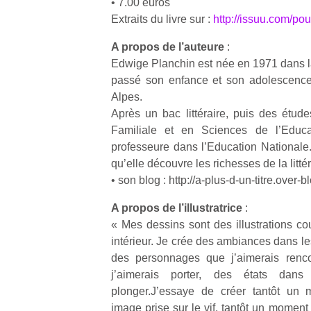
• 7.00 euros
Extraits du livre sur :
http://issuu.com/pou
A propos de l’auteure
:
Edwige Planchin est née en 1971 dans la
passé son enfance et son adolescence 
Un
Alpes.
Après un bac littéraire, puis des étu
Familiale et en Sciences de l’Educat
p
professeure dans l’Education National
e
qu’elle découvre les richesses de la litté
u
• son blog : http://a-plus-d-un-titre.over-
A propos de l’illustratrice
:
« Mes dessins sont des illustrations c
intérieur. Je crée des ambiances dans le
des personnages que j’aimerais renco
cl
j’aimerais porter, des états dans
Le
pe
plonger.J’essaye de créer tantôt un 
qu
image prise sur le vif, tantôt un moment p