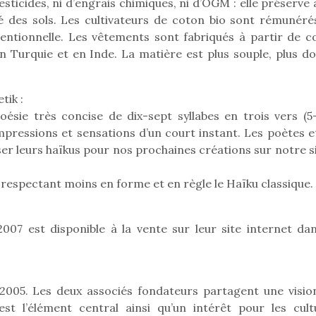
esticides, ni d’engrais chimiques, ni d’OGM : elle préserve 
organiser une chasse aux
organiser u
ité des sols. Les cultivateurs de coton bio sont rémunéré
œufs magique…
œufs magiq
entionnelle. Les vêtements sont fabriqués à partir de c
n Turquie et en Inde. La matière est plus souple, plus do
tik :
ésie très concise de dix-sept syllabes en trois vers (5-
pressions et sensations d’un court instant. Les poètes et
er leurs haïkus pour nos prochaines créations sur notre si
 respectant moins en forme et en règle le Haïku classique.
007 est disponible à la vente sur leur site internet dan
 2005. Les deux associés fondateurs partagent une visio
t l’élément central ainsi qu’un intérêt pour les cult
loutre en peluche
Petit chef deviendra
Une loutre