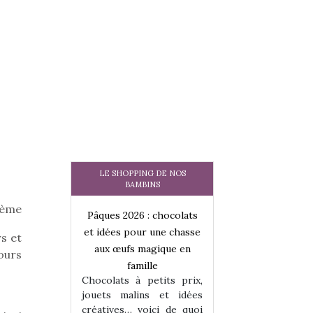
LE SHOPPING DE NOS
BAMBINS
ième
 : chocolats
Pâques 2026 : chocolats
Pâques 2026 : cho
ur une chasse
et idées pour une chasse
et idées pour une
rs et
magique en
aux œufs magique en
aux œufs magiqu
ours
ille
famille
famille
 petits prix,
Chocolats à petits prix,
Chocolats à petit
ins et idées
jouets malins et idées
jouets malins et
voici de quoi
créatives… voici de quoi
créatives… voici 