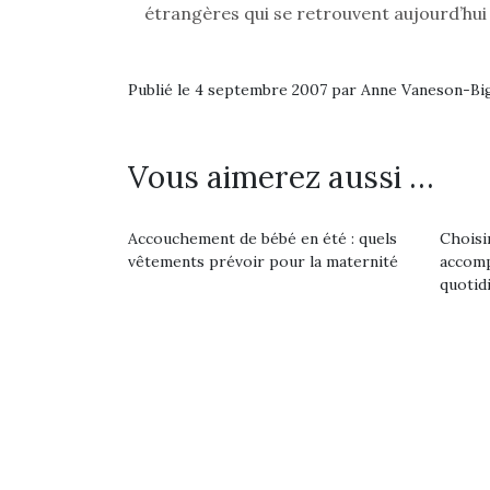
étrangères qui se retrouvent aujourd’hui
pou
anim
gr
Publié le 4 septembre 2007 par Anne Vaneson-B
Les p
qu’ell
comp
Vous aimerez aussi …
enfant
ami, 
confid
Accouchement de bébé en été : quels
Choisi
vêtements prévoir pour la maternité
accomp
quotidi
Des trampolines pour les
Et si
grands et les petits !
b
Durant les vacances
Après 
estivales et avec le
succe