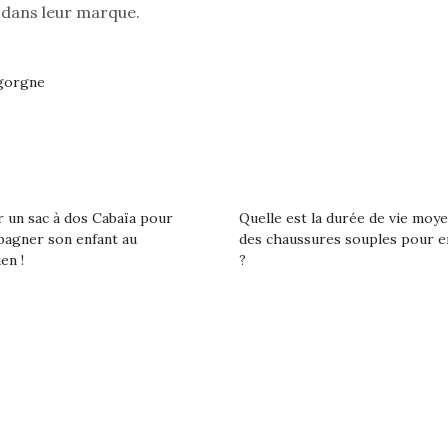
 dans leur marque.
r les enfants, un
grand !
pour les 
Les jeux d’imitation
al qui change des
animal qui
constituent un véritable
ands classiques !
grands cl
igorgne
terrain d’apprentissage
eluches quelles
Les peluc
qui permet aux enfants
es soient, sont des
qu’elles soi
d’explorer, comprendre
agnons pour les
compagnon
et s’approprier ce qu’ils…
s. Doudou, meilleur
enfants. Dou
objet à câliner,
ami, objet
ent,…
confident,…
r un sac à dos Cabaïa pour
Quelle est la durée de vie moy
agner son enfant au
des chaussures souples pour e
en !
?
 l’aventure était au
T’AS TON NERF ?
Le boom de l
A l’heure du
out du jardin ?
pour enfant
déconfinement, des
trois confinements
qu’un
premières grosses
ssifs, des couvre-
L’attrait p
chaleurs et des futures