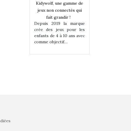
une gamme de
Kidywolf, une gamme de
Kidywolf, une ga
onnectés qui
jeux non connectés qui
jeux non connecté
randir !
fait grandir !
fait grandir 
9 la marque
Depuis 2019 la marque
Depuis 2019 la 
eux pour les
crée des jeux pour les
crée des jeux po
 à 10 ans avec
enfants de 4 à 10 ans avec
enfants de 4 à 10 a
tif…
comme objectif…
comme objectif…
édiées