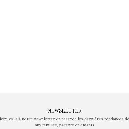
Kidywolf, une gamme de
Kidywolf, 
jeux non connectés qui
jeux non c
fait grandir !
fait g
Depuis 2019 la marque
Depuis 201
crée des jeux pour les
crée des j
enfants de 4 à 10 ans avec
enfants de 4
comme objectif…
comme objec
NEWSLETTER
ivez vous à notre newsletter et recevez les dernières tendances d
aux familles, parents et enfants