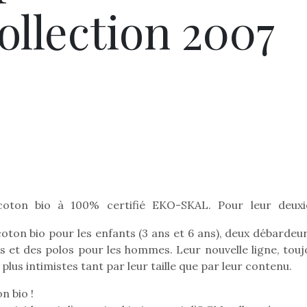
ollection 2007
coton bio à 100% certifié EKO-SKAL. Pour leur deux
Pâques 2026 : chocolats
Pâques 2026
et idées pour une chasse
et idées po
 coton bio pour les enfants (3 ans et 6 ans), deux débardeu
aux œufs magique en
aux œufs 
 et des polos pour les hommes. Leur nouvelle ligne, touj
famille
fam
plus intimistes tant par leur taille que par leur contenu.
Chocolats à petits prix,
Chocolats à
jouets malins et idées
jouets mal
n bio !
créatives… voici de quoi
créatives… 