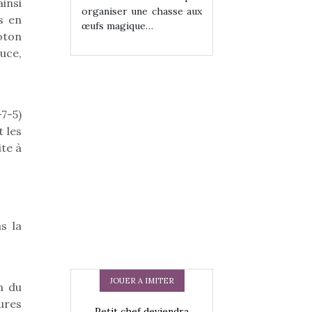
ainsi
ne chasse aux
organiser une chasse aux
organiser une cha
s en
ue…
œufs magique…
œufs magique…
oton
uce,
7-5)
 les
te à
s la
JOUER A IMITER
n du
ures
 en peluche
Petit chef deviendra
Une loutre en pe