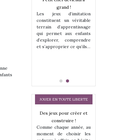
enfants, un
grand !
pour les enfants
Les jeux d’imitation
 change des
animal qui chang
constituent un véritable
assiques !
grands classiqu
terrain d’apprentissage
hes quelles
Les peluches q
qui permet aux enfants
ent, sont des
qu’elles soient, s
d’explorer, comprendre
s pour les
compagnons pou
et s’approprier ce qu’ils…
dou, meilleur
enfants. Doudou, m
 à câliner,
ami, objet à câ
confident,…
enne
nfants
JOUER EN TOUTE LIBERTE
a trottinette
Des jeux pour créer et
Comment choisir
 : bien plus
construire !
cabanes et des tip
Comme chaque année, au
 jeu !
les enfants ?
moment de choisir les
our la glisse
Quelle que soit l