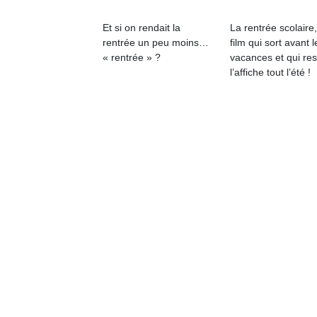
p
e
Et si on rendait la
La rentrée scolaire
u
rentrée un peu moins…
film qui sort avant l
« rentrée » ?
vacances et qui res
l’affiche tout l’été !
cl
Le
pe
qu
qu
so
s
c
p
en
Do
me
am