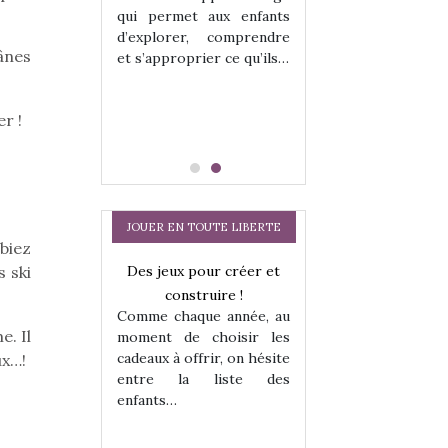
hes quelles
Les peluches q
qui permet aux enfants
ent, sont des
qu’elles soient, s
d’explorer, comprendre
s pour les
compagnons pou
 ânes
et s’approprier ce qu’ils…
dou, meilleur
enfants. Doudou, m
 à câliner,
ami, objet à câ
confident,…
r !
JOUER EN TOUTE LIBERTE
lbiez
Des jeux pour créer et
s ski
construire !
Comme chaque année, au
e. Il
moment de choisir les
cadeaux à offrir, on hésite
ux…!
entre la liste des
enfants…
a trottinette
Comment choisir
 : bien plus
cabanes et des tip