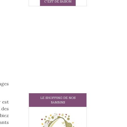
C'EST DE SAISON
lages
LE SHOPPING DE NOS
 est
BAMBINS
u des
lbiez
ants