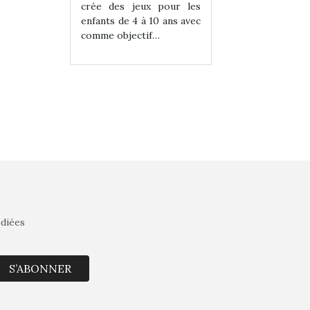
eux pour les
crée des jeux pour les
crée des jeux po
 à 10 ans avec
enfants de 4 à 10 ans avec
enfants de 4 à 10 a
tif…
comme objectif…
comme objectif…
édiées
S’ABONNER