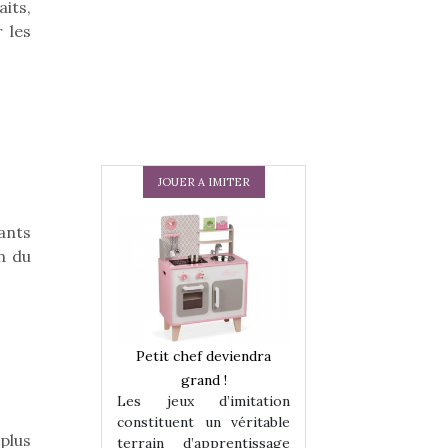
its,
r les
JOUER A IMITER
ants
n du
 en peluche
Petit chef deviendra
Une loutre en pe
enfants, un
grand !
pour les enfants
Les jeux d’imitation
 change des
animal qui chang
constituent un véritable
assiques !
grands classiqu
 plus
terrain d’apprentissage