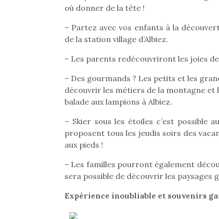
Les p
où donner de la tête !
qu’ell
comp
– Partez avec vos enfants à la découverte
enfant
de la station village d’Albiez.
ami, 
confid
– Les parents redécouvriront les joies de 
– Des gourmands ? Les petits et les grand
découvrir les métiers de la montagne et l
balade aux lampions à Albiez.
– Skier sous les étoiles c’est possible a
proposent tous les jeudis soirs des vacanc
aux pieds !
– Les familles pourront également découvr
sera possible de découvrir les paysages g
Et si
Expérience inoubliable et souvenirs gar
b
NextGen, une nouvelle
Après 
trottinette mécanique
Des trampolines pour les
succe