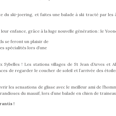
eluches quelles
Les peluc
qui permet aux enfants
es soient, sont des
qu’elles soi
d’explorer, comprendre
agnons pour les
compagnon
 du ski-joering, et faites une balade à ski tracté par les
et s’approprier ce qu’ils…
s. Doudou, meilleur
enfants. Dou
objet à câliner,
ami, objet
ent,…
confident,…
leur enfance, grâce à la luge nouvelle génération : le Yoone
s se feront un plaisir de
es spécialités lors d’une
ux Sybelles ! Les stations villages de St Jean d’Arves et A
es de regarder le coucher de soleil et l’arrivée des étoile
ir les sensations de glisse avec le meilleur ami de l’homm
randioses du massif, lors d’une balade en chien de trainea
 l’aventure était au
antis !
T’AS TON NERF ?
Le boom de l
out du jardin ?
A l’heure du
pour enfant
trois confinements
déconfinement, des
ssifs, des couvre-