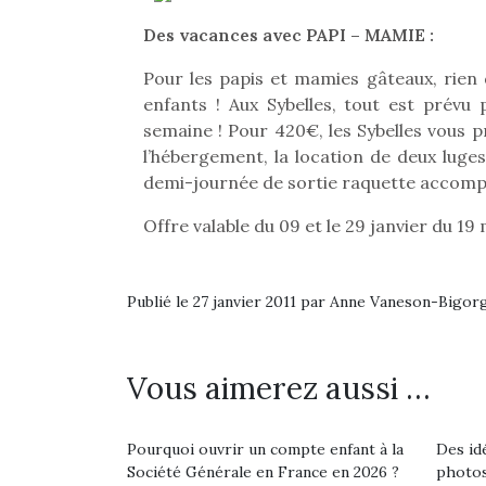
Beeper
grands et les petits !
feux
Des vacances avec PAPI – MAMIE :
Les enfants débordent
Durant les vacances
diff
souvent d’énergie. Varier
estivales et avec le
res
Pour les papis et mamies gâteaux, rien 
les occupations n’est pas
retour des beaux jours,
d’élo
enfants ! Aux Sybelles, tout est prévu
toujours simple.
c’est l’occasion rêvée
presqu
semaine ! Pour 420€, les Sybelles vous 
Conjuguer
pour les enfants de…
l’hébergement, la location de deux luge
divertissement, activité
physique ou
demi-journée de sortie raquette accompagn
apprentissage…
Offre valable du 09 et le 29 janvier du 19 
Publié le 27 janvier 2011 par Anne Vaneson-Bigor
Vous aimerez aussi …
Pourquoi ouvrir un compte enfant à la
Des id
Société Générale en France en 2026 ?
photos