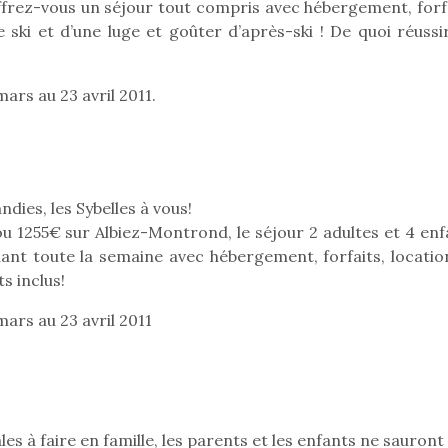
offrez-vous un séjour tout compris avec hébergement, forfa
e ski et d’une luge et goûter d’après-ski ! De quoi réussi
mars au 23 avril 2011.
ies, les Sybelles à vous!
u 1255€ sur Albiez-Montrond, le séjour 2 adultes et 4 enf
ant toute la semaine avec hébergement, forfaits, locatio
s inclus!
mars au 23 avril 2011
loutre en peluche
Petit chef deviendra
Une loutre
r les enfants, un
grand !
pour les 
Les jeux d’imitation
al qui change des
animal qui
constituent un véritable
ands classiques !
grands cl
les à faire en famille, les parents et les enfants ne sauront
terrain d’apprentissage