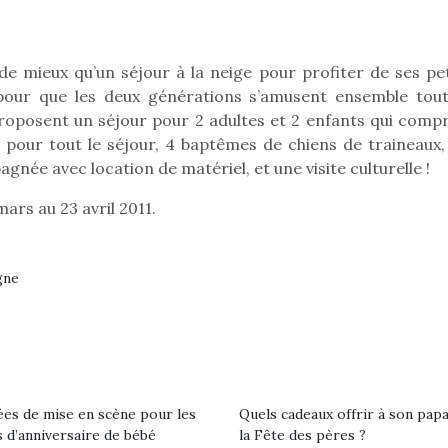
qu’un
premières grosses
 à des heures
L’attrait p
chaleurs et des futures
érentes, des
est univer
vacances estivales, le
trictions de
les plus pe
de mieux qu’un séjour à la neige pour profiter de ses pet
parc, le jardin, la…
ignement pendant
commencer à
 pour que les deux générations s’amusent ensemble tout
e 15 mois,…
La trottinet
proposent un séjour pour 2 adultes et 2 enfants qui comp
s pour tout le séjour, 4 baptêmes de chiens de traineaux,
ée avec location de matériel, et une visite culturelle !
mars au 23 avril 2011.
gne
Kidywolf, une gamme de
Kidywolf, 
jeux non connectés qui
jeux non c
ées de mise en scène pour les
Quels cadeaux offrir à son pap
fait grandir !
fait g
 d’anniversaire de bébé
la Fête des pères ?
Depuis 2019 la marque
Depuis 201