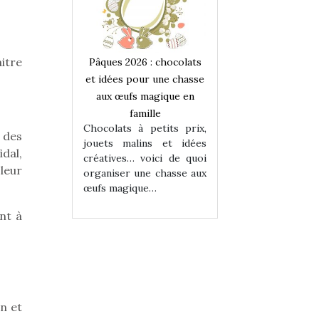
aitre
 : chocolats
Pâques 2026 : chocolats
Pâques 2026 : cho
ur une chasse
et idées pour une chasse
et idées pour une
magique en
aux œufs magique en
aux œufs magiqu
ille
famille
famille
 petits prix,
Chocolats à petits prix,
Chocolats à petit
 des
ins et idées
jouets malins et idées
jouets malins et
dal,
voici de quoi
créatives… voici de quoi
créatives… voici 
 leur
ne chasse aux
organiser une chasse aux
organiser une cha
ue…
œufs magique…
œufs magique…
ont à
n et