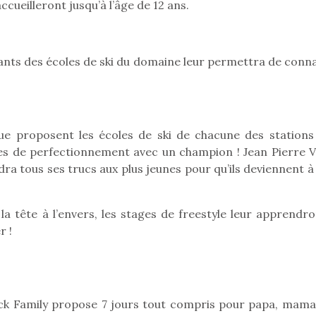
ccueilleront jusqu’à l’âge de 12 ans.
nfants des écoles de ski du domaine leur permettra de conn
Pâques 2026 : chocolats
Pâques 2026
et idées pour une chasse
et idées po
aux œufs magique en
aux œufs 
famille
fam
Chocolats à petits prix,
Chocolats à
e proposent les écoles de ski de chacune des stations
jouets malins et idées
jouets mal
es de perfectionnement avec un champion ! Jean Pierre Vi
créatives… voici de quoi
créatives… 
ra tous ses trucs aux plus jeunes pour qu’ils deviennent à
organiser une chasse aux
organiser u
œufs magique…
œufs magiq
 la tête à l’envers, les stages de freestyle leur apprendr
r !
 Pack Family propose 7 jours tout compris pour papa, mama