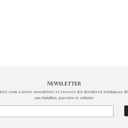
crée des jeux pour les
crée des j
enfants de 4 à 10 ans avec
enfants de 4
comme objectif…
comme objec
NEWSLETTER
ivez vous à notre newsletter et recevez les dernières tendances d
aux familles, parents et enfants