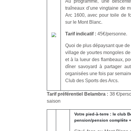
Au programme, une descente
qu
traîneaux dʼune vingtaine de m
so
Arc 1600, avec pour toile de f
s
c
sur le Mont Blanc.
p
Tarif indicatif :
45€/personne.
en
Do
Quoi de plus dépaysant que de 
me
am
village de yourtes mongoles de 
à 
et à la lueur des flambeaux, p
co
dîner savoyard à partager au
…
organisées une fois par semaine
Club des Sports des Arcs.
Tarif préférentiel Belambra :
38 €/perso
saison
Votre pied-à-terre : le club
pension/pension complète « 