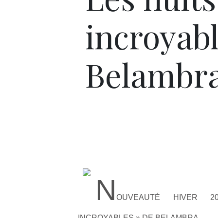
incroyab
Belambra
N
OUVEAUTÉ HIVER 2
INCROYABLES » DE BELAMBRA