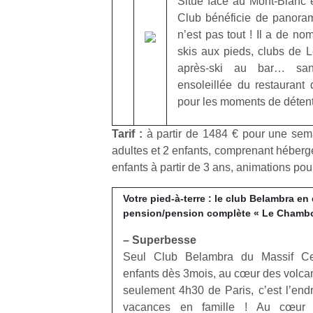
Situé face au Mont-Blanc e
Club bénéficie de panoram
NextGen,
nʼest pas tout ! Il a de n
l’
Des
une
skis aux pieds, clubs de 
trampolines
nouvelle
après-ski au bar… sans
pour les
trottinette
ensoleillée du restaurant 
grands et
mécanique
pour les moments de détent
Ap
les petits !
Beeper
co
Durant les
Les
Tarif :
à partir de 1484 € pour une sem
su
vacances
enfants
de
adultes et 2 enfants, comprenant héberg
estivales
débordent
co
et avec le
enfants à partir de 3 ans, animations pou
souvent
fe
retour des
d’énergie.
he
beaux
Votre pied-à-terre : le club Belambra en
Varier les
di
jours, c’est
pension/pension complète « Le Chamb
occupations
de
l’occasion
n’est pas
re
– Superbesse
rêvée
toujours
de
pour les
Seul Club Belambra du Massif Ce
simple.
d’
enfants
enfants dès 3mois, au cœur des volca
Conjuguer
pe
de…
seulement 4h30 de Paris, cʼest lʼendr
divertissement,
pr
vacances en famille ! Au cœur d
activité
15