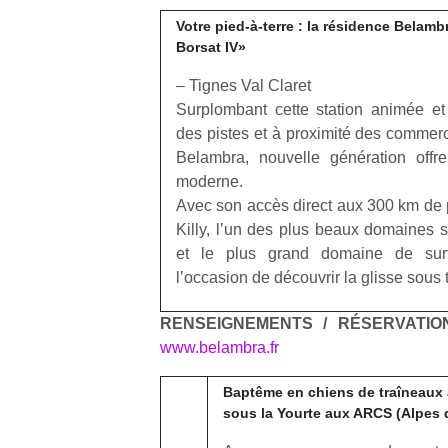
Votre pied-à-terre : la résidence Belamb
Borsat IV»
– Tignes Val Claret
Surplombant cette station animée et
des pistes et à proximité des commer
Un
Belambra, nouvelle génération offre
moderne.
Avec son accès direct aux 300 km de 
p
Killy, lʼun des plus beaux domaines
e
et le plus grand domaine de surf
u
lʼoccasion de découvrir la glisse sous 
RENSEIGNEMENTS / RÉSERVATIO
www.belambra.fr
cl
Baptême en chiens de traîneaux 
Le
sous la Yourte aux ARCS (Alpes 
pe
qu