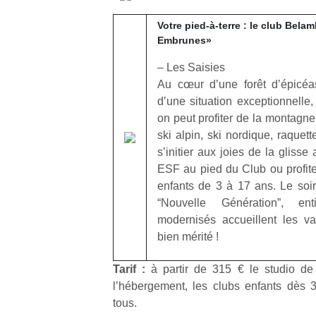
Votre pied-à-terre : le club Bela
Embrunes»
– Les Saisies
Au cœur dʼune forêt dʼépicéas
dʼune situation exceptionnelle,
on peut profiter de la montagne
ski alpin, ski nordique, raque
sʼinitier aux joies de la gliss
ESF au pied du Club ou profite
enfants de 3 à 17 ans. Le soi
“Nouvelle Génération”, en
modernisés accueillent les v
bien mérité !
Tarif :
à partir de 315 € le studio de
lʼhébergement, les clubs enfants dès 
tous.