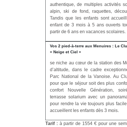
physique
authentique, de multiples activités s
ou
alpin, ski de fond, raquettes, déco
apprentissage…
Tandis que les enfants sont accueil
enfant de 3 mois à 5 ans ouverts to
partir de 6 ans en vacances scolaires.
Vos 2 pied-à-terre aux Menuires : Le C
« Neige et Ciel »
se niche au cœur de la station des 
dʼaltitude, dans le cadre exception
Parc National de la Vanoise. Au Clu
pour que le séjour soit des plus conf
confort Nouvelle Génération, soi
terrasse solarium avec un panorama
pour rendre la vie toujours plus facil
accueillent les enfants dès 3 mois.
Tarif :
à partir de 1554 € pour une sem