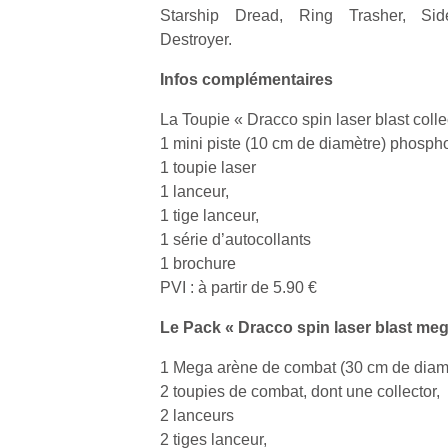
p
Starship Dread, Ring Trasher, Sid
e
Destroyer.
u
Infos complémentaires
La Toupie « Dracco spin laser blast colle
1 mini piste (10 cm de diamètre) phosph
1 toupie laser
cl
1 lanceur,
Le
1 tige lanceur,
pe
1 série d’autocollants
qu
qu
1 brochure
so
PVI : à partir de 5.90 €
s
c
Le Pack « Dracco spin laser blast meg
p
en
1 Mega arène de combat (30 cm de diam
Do
2 toupies de combat, dont une collector,
me
2 lanceurs
am
2 tiges lanceur,