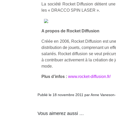
enfants
fe
La société Rocket Diffusion détient une 
estivales
débordent
he
les « DRACCO SPIN LASER ».
et avec le
souvent
di
retour des
d’énergie.
de
beaux
Varier les
re
jours, c’est
occupations
A propos de Rocket Diffusion
de
l’occasion
n’est pas
d’
rêvée
Créée en 2006, Rocket Diffusion est une 
toujours
pe
pour les
simple.
pr
distribution de jouets, comprenant un effe
enfants
Conjuguer
15
salariés. Rocket diffusion se veut précu
de…
divertissement,
à contribuer activement à la création de j
activité
mode.
physique
ou
Plus d’infos :
www.rocket-diffusion.fr/
apprentissage…
Publié le 18 novembre 2011 par Anne Vaneson
Vous aimerez aussi …