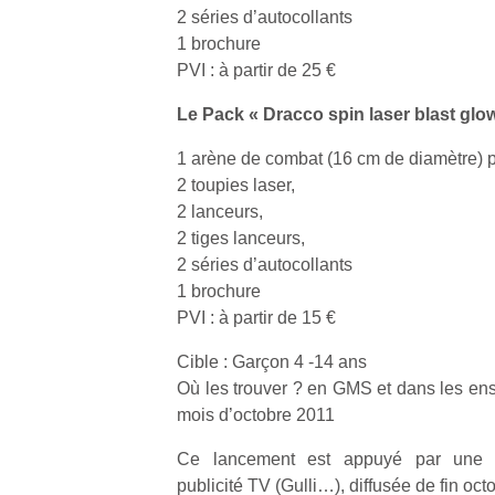
à 
2 séries d’autocollants
co
1 brochure
…
PVI : à partir de 25 €
Le Pack « Dracco spin laser blast glow
1 arène de combat (16 cm de diamètre) 
2 toupies laser,
2 lanceurs,
2 tiges lanceurs,
2 séries d’autocollants
1 brochure
l’
PVI : à partir de 15 €
NextGen,
Des
une
Cible : Garçon 4 -14 ans
trampolines
nouvelle
Où les trouver ? en GMS et dans les ens
pour les
Ap
trottinette
mois d’octobre 2011
co
grands et
mécanique
su
les petits !
Ce lancement est appuyé par une 
Beeper
de
Durant les
publicité TV (Gulli…), diffusée de fin oc
Les
co
vacances