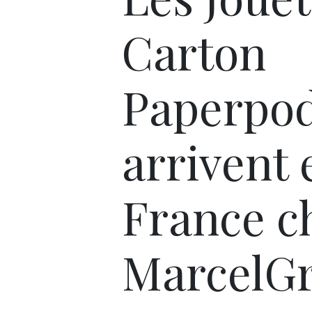
Carton
Paperpo
arrivent 
France c
MarcelG