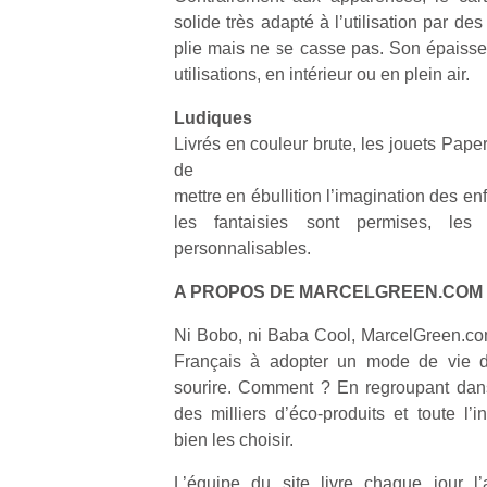
solide très adapté à l’utilisation par des
plie mais ne se casse pas. Son épaisseu
utilisations, en intérieur ou en plein air.
Ludiques
Livrés en couleur brute, les jouets Pape
Un
de
mettre en ébullition l’imagination des e
les fantaisies sont permises, les 
p
personnalisables.
e
u
A PROPOS DE MARCELGREEN.COM (w
Ni Bobo, ni Baba Cool, MarcelGreen.com
Français à adopter un mode de vie du
sourire. Comment ? En regroupant dan
cl
des milliers d’éco-produits et toute l’
Le
bien les choisir.
pe
qu
L’équipe du site livre chaque jour l’a