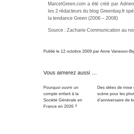
MarcelGreen.com a été créé par Adrien
les 2 rédacteurs du blog Greenbay.fr spé
NextGen,
l’
Des
la tendance Green (2006 – 2008)
une
trampolines
nouvelle
Source : Zacharie Communication au n
pour les
trottinette
grands et
mécanique
Ap
les petits !
Beeper
Publié le 12 octobre 2009 par Anne Vaneson-B
co
Durant les
Les
su
vacances
enfants
de
estivales
débordent
co
et avec le
Vous aimerez aussi …
souvent
fe
retour des
d’énergie.
he
beaux
Pourquoi ouvrir un
Des idées de mise
Varier les
di
jours, c’est
compte enfant à la
scène pour les pho
occupations
de
l’occasion
Société Générale en
d’anniversaire de 
n’est pas
re
rêvée
France en 2026 ?
toujours
de
pour les
simple.
d’
enfants
Conjuguer
pe
de…
divertissement,
pr
activité
15