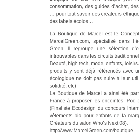
qu
consommation, des guides d’achat, des
so
… pour tout savoir des créateurs éthique
s
des labels écolos…
c
p
La Boutique de Marcel est le Concept
en
MarcelGreen.com, spécialisé dans l’é
Do
Green. Il regroupe une sélection d’o
me
am
introuvables dans les circuits traditionnel
à 
Beauté, high tech, mode, enfants, loisir
co
produits y sont déjà référencés avec un
…
écologique ne doit pas nuire à leur utili
solidité, etc)
La Boutique de Marcel a ainsi été par
France à proposer les enceintes iPod 
(Finaliste Ecodesign du concours Inter
vêtements bio pour enfants de la marq
Créateurs du salon Who’s Next 08).
http://www.MarcelGreen.com/boutique