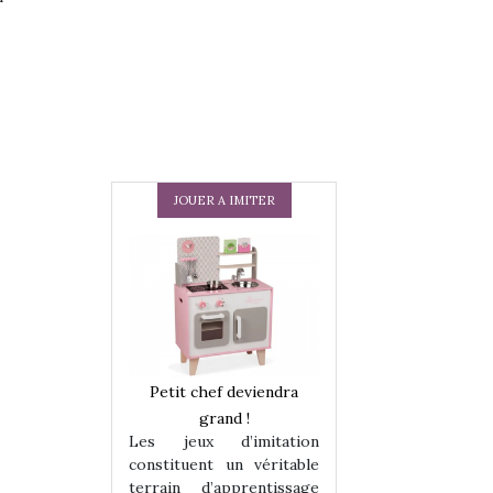
JOUER A IMITER
 en peluche
Petit chef deviendra
Une loutre en pe
enfants, un
grand !
pour les enfants
Les jeux d’imitation
 change des
animal qui chang
constituent un véritable
assiques !
grands classiqu
terrain d’apprentissage