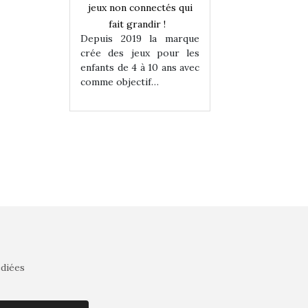
onnectés qui
jeux non connectés qui
jeux non connecté
randir !
fait grandir !
fait grandir 
9 la marque
Depuis 2019 la marque
Depuis 2019 la 
eux pour les
crée des jeux pour les
crée des jeux po
 à 10 ans avec
enfants de 4 à 10 ans avec
enfants de 4 à 10 a
tif…
comme objectif…
comme objectif…
édiées