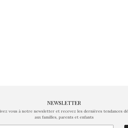
jeux non connectés qui
jeux non c
fait grandir !
fait g
Depuis 2019 la marque
Depuis 201
crée des jeux pour les
crée des j
enfants de 4 à 10 ans avec
enfants de 4
comme objectif…
comme objec
NEWSLETTER
ivez vous à notre newsletter et recevez les dernières tendances d
aux familles, parents et enfants