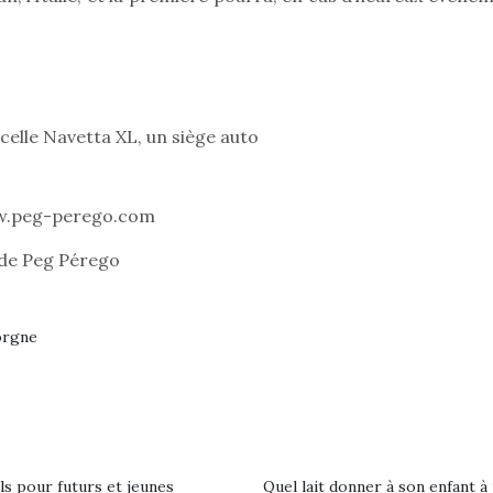
Pâques 2026 : chocolats
Pâques 2026
et idées pour une chasse
et idées po
elle Navetta XL, un siège auto
aux œufs magique en
aux œufs 
famille
fam
Chocolats à petits prix,
Chocolats à
www.peg-perego.com
jouets malins et idées
jouets mal
créatives… voici de quoi
créatives… 
 de Peg Pérego
organiser une chasse aux
organiser u
œufs magique…
œufs magiq
orgne
ls pour futurs et jeunes
Quel lait donner à son enfant à 