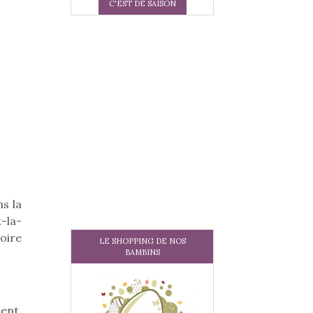
C'EST DE SAISON
ns la
-la-
oire
LE SHOPPING DE NOS
BAMBINS
ment,