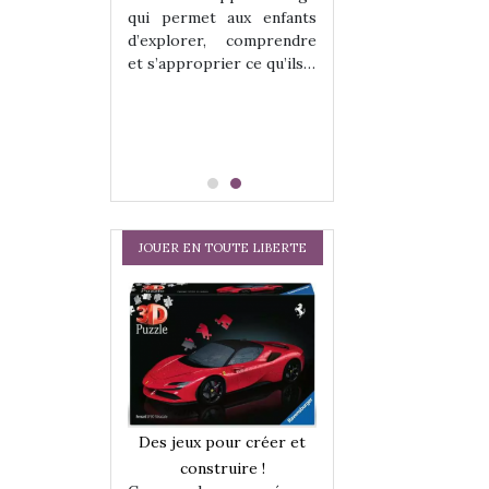
hes quelles
Les peluches q
qui permet aux enfants
ent, sont des
qu’elles soient, s
d’explorer, comprendre
s pour les
compagnons pou
et s’approprier ce qu’ils…
dou, meilleur
enfants. Doudou, m
 à câliner,
ami, objet à câ
confident,…
JOUER EN TOUTE LIBERTE
a trottinette
Comment choisir
Des jeux pour créer et
 : bien plus
cabanes et des tip
construire !