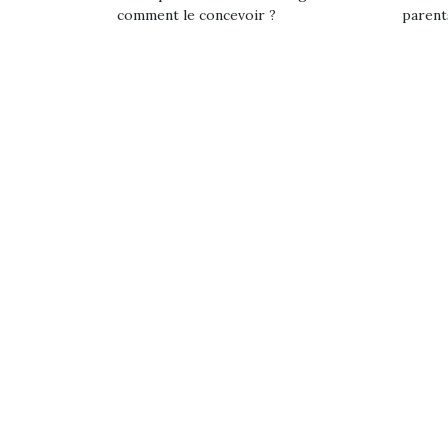
comment le concevoir ?
parent
Une 
pou
anim
gr