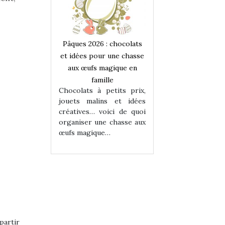
 : chocolats
Pâques 2026 : chocolats
Pâques 2026 : cho
ur une chasse
et idées pour une chasse
et idées pour une
magique en
aux œufs magique en
aux œufs magiqu
ille
famille
famille
 petits prix,
Chocolats à petits prix,
Chocolats à petit
ins et idées
jouets malins et idées
jouets malins et
voici de quoi
créatives… voici de quoi
créatives… voici 
ne chasse aux
organiser une chasse aux
organiser une cha
ue…
œufs magique…
œufs magique…
partir