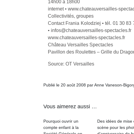
14h00 à 18h00
internet • www.chateauversailles-spectac
Collectivités, groupes
Contact Frania Kolodziej • tél. 01 30 83 
• infos@chateauversailles-spectacles.fr
www.chateauversailles-spectacles.fr
Un
Château Versailles Spectacles
Pavillon des Roulettes – Grille du Drago
p
Source: OT Versailles
e
u
Publié le 20 août 2008 par Anne Vaneson-Bigo
Vous aimerez aussi …
cl
Le
Pourquoi ouvrir un
Des idées de mise
pe
compte enfant à la
scène pour les pho
qu
Société Générale en
d’anniversaire de 