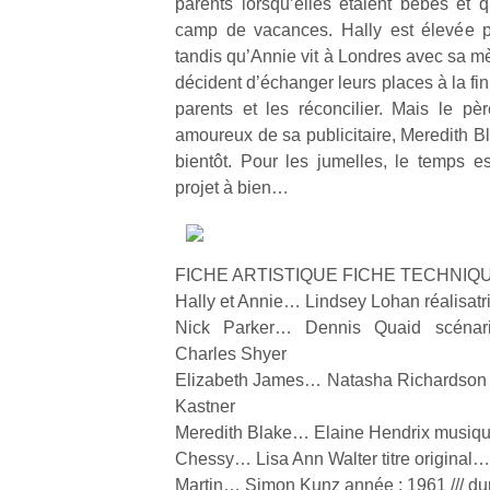
parents lorsqu’elles étaient bébés et 
l’
camp de vacances. Hally est élevée p
NextGen,
tandis qu’Annie vit à Londres avec sa mè
Des
une
décident d’échanger leurs places à la fin 
trampolines
nouvelle
parents et les réconcilier. Mais le p
pour les
Ap
trottinette
amoureux de sa publicitaire, Meredith Bl
co
grands et
mécanique
bientôt. Pour les jumelles, le temps 
su
les petits !
Beeper
de
projet à bien…
Durant les
Les
co
vacances
enfants
fe
estivales
débordent
he
et avec le
FICHE ARTISTIQUE FICHE TECHNIQ
souvent
di
retour des
d’énergie.
Hally et Annie… Lindsey Lohan réalisa
de
beaux
Varier les
re
Nick Parker… Dennis Quaid scéna
jours, c’est
occupations
de
l’occasion
Charles Shyer
n’est pas
d’
rêvée
Elizabeth James… Natasha Richardson 
toujours
pe
pour les
Kastner
simple.
pr
enfants
Meredith Blake… Elaine Hendrix musiqu
Conjuguer
15
de…
Chessy… Lisa Ann Walter titre original…
divertissement,
activité
Martin… Simon Kunz année : 1961 /// du