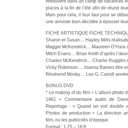
retrouvent dans un camp de vacances et
places à la fin de l’été afin de réunir leu
Mais pour cela, il leur faut pour se déb
une arriviste bien décidée à épouser leu
FICHE ARTISTIQUE FICHE TECHNIQ
Sharon et Susan… Hayley Mills réalisat
Maggie McKendrick… Maureen O’Hara s
Mitch Evans… Brian Keith d’après l’œuv
Charles McKendrick… Charlie Ruggles 
Vicky Robinson… Joanna Barnes titre or
Révérend Mosby… Leo G. Carroll année :
BONUS DVD
* Le making of du film + L’album photo d
1961 + Commentaire audio de David 
Reportage : « Quand on voit double »,
Photos de production + La direction ar
film, ou les publicités d’époque
Format : 1,75 – 16:9