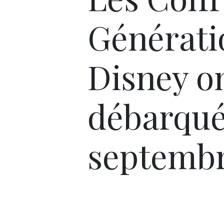
Générati
Disney o
débarqué
septemb