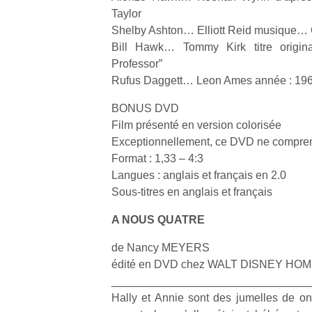
qu
Taylor
so
Shelby Ashton… Elliott Reid musique…
s
Bill Hawk… Tommy Kirk titre origi
c
Professor”
p
Rufus Daggett… Leon Ames année : 1961 
en
Do
BONUS DVD
me
am
Film présenté en version colorisée
à 
Exceptionnellement, ce DVD ne compre
co
Format : 1,33 – 4:3
…
Langues : anglais et français en 2.0
Sous-titres en anglais et français
A NOUS QUATRE
de Nancy MEYERS
édité en DVD chez WALT DISNEY H
________________________________
Hally et Annie sont des jumelles de o