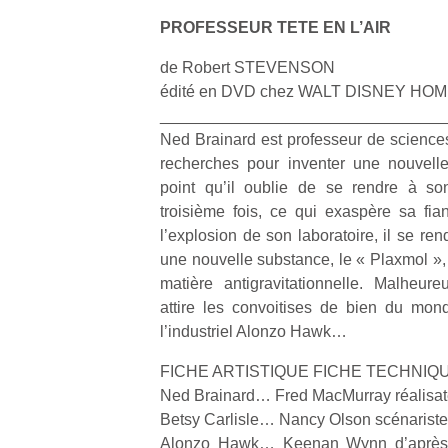
PROFESSEUR TETE EN L’AIR
de Robert STEVENSON
édité en DVD chez WALT DISNEY H
________________________________
Un
Ned Brainard est professeur de sciences
recherches pour inventer une nouvelle
point qu’il oublie de se rendre à so
p
troisième fois, ce qui exaspère sa fia
e
l’explosion de son laboratoire, il se re
u
une nouvelle substance, le « Plaxmol », 
matière antigravitationnelle. Malheur
attire les convoitises de bien du mon
l’industriel Alonzo Hawk…
FICHE ARTISTIQUE FICHE TECHNIQ
cl
Ned Brainard… Fred MacMurray réalisa
Le
pe
Betsy Carlisle… Nancy Olson scénarist
qu
Alonzo Hawk… Keenan Wynn d’après