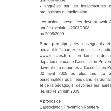
domicile-école ;
trottinette
grands et
• enquêtes sur les infrastructures
mécanique
les petits !
propositions d’amélioration…
Durant les
Ap
Beeper
vacances
co
Les
Les actions présentées devront avoir 
estivales
su
enfants
années scolaires 2007/2008
et avec le
de
débordent
ou 2008/2009.
retour des
co
souvent
beaux
fe
d’énergie.
Pour participer
, les enseignants et
jours, c’est
he
Varier les
peuvent télécharger le dossier de parti
l’occasion
di
occupations
www.les-cles.fr ou en faire la dem
rêvée
de
n’est pas
pour les
re
départementaux de l’association Prévent
toujours
enfants
de
simple.
devront être retournés à l’association P
de…
d’
Conjuguer
30 avril 2009 au plus tard. Le 
pe
divertissement,
personnalités qualifiées dans les domai
pr
activité
et de la pédagogie, dévoilera les lauré
15
physique
les prix le 24 juin 2009.
ou
apprentissage…
A propos de
L’association Prévention Routière