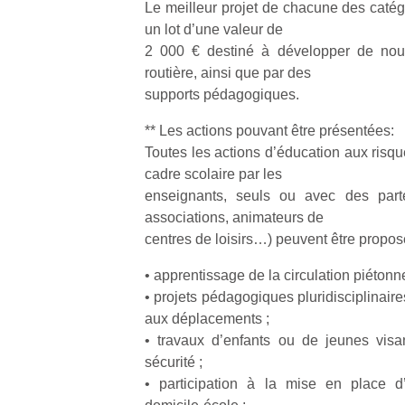
s
Le meilleur projet de chacune des caté
c
un lot d’une valeur de
p
2 000 € destiné à développer de nouv
en
routière, ainsi que par des
Do
supports pédagogiques.
me
am
** Les actions pouvant être présentées:
à 
Toutes les actions d’éducation aux risq
co
…
cadre scolaire par les
enseignants, seuls ou avec des parte
associations, animateurs de
centres de loisirs…) peuvent être propos
• apprentissage de la circulation piétonn
• projets pédagogiques pluridisciplinaire
aux déplacements ;
• travaux d’enfants ou de jeunes visa
NextGen,
Des
sécurité ;
une
trampolines
l’
• participation à la mise en place 
nouvelle
pour les