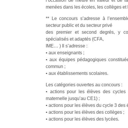
l’occasion de mettre en valeur et de fai
menées dans les écoles, les collèges et 
** Le concours s’adresse à l’ensembl
Un
secteur public et du secteur privé
des premier et second degrés, y co
spécialisés et adaptés (CFA,
p
IME… ) Il s’adresse :
e
• aux enseignants ;
u
• aux équipes pédagogiques constituée
commun ;
• aux établissements scolaires.
Les catégories ouvertes au concours :
• actions pour les élèves des cycles
cl
maternelle jusqu’au CE1) ;
Le
pe
• actions pour les élèves du cycle 3 des
qu
• actions pour les élèves des collèges ;
qu
• actions pour les élèves des lycées.
so