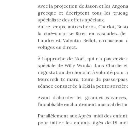
Avec la projection de Jason et les Argonau
grecque et décriptent tous les truca
spécialiste des effets spéciaux.
Autre temps, autres héros, Charlot, Bust
la ciné-surprise Rires en cascades…(le 
Landre et Valentin Bellot, circassiens
voltiges en direct.
À l’approche de Noël, qui n’a pas envie 
spéciale de Willy Wonka dans Charlie et
dégustation de chocolat à volonté pour les
Mercredi 12 mars, tours de passe-pass
séance consacrée à Kiki la petite sorcière
Avant d’aborder les grandes vacances
Une 
l’inoubliable enchantement musical de Jac
pou
anim
Parallèlement aux Après-midi des enfants
gr
pour initier les enfants âgés de 18 mo