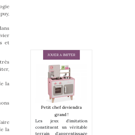
logie
puy,
 dans
vier
s et
JOUER A IMITER
très
ter,
e la
sons
 en peluche
Petit chef deviendra
Une loutre en pe
enfants, un
grand !
pour les enfants
Les jeux d’imitation
 change des
animal qui chang
aire
constituent un véritable
assiques !
grands classiqu
e la
terrain d’apprentissage