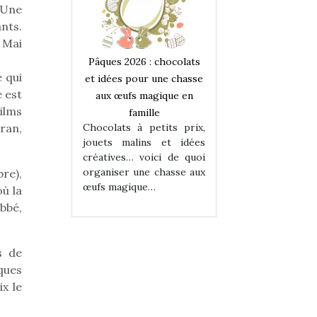
. Une
nts.
 Mai
 : chocolats
Pâques 2026 : chocolats
Pâques 2026 : cho
 qui
ur une chasse
et idées pour une chasse
et idées pour une
 est
magique en
aux œufs magique en
aux œufs magiqu
ilms
ille
famille
famille
 petits prix,
Chocolats à petits prix,
Chocolats à petit
ran,
ins et idées
jouets malins et idées
jouets malins et
voici de quoi
créatives… voici de quoi
créatives… voici 
ne chasse aux
organiser une chasse aux
organiser une cha
re),
ue…
œufs magique…
œufs magique…
où la
abbé,
s de
ques
x le