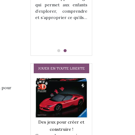
hes quelles
Les peluches q
qui permet aux enfants
ent, sont des
qu’elles soient, s
d’explorer, comprendre
s pour les
compagnons pou
et s’approprier ce qu’ils…
dou, meilleur
enfants. Doudou, m
 à câliner,
ami, objet à câ
confident,…
JOUER EN TOUTE LIBERTE
a pour
a trottinette
Comment choisir
Des jeux pour créer et
 : bien plus
cabanes et des tip
construire !