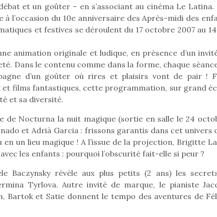
un débat et un goûter – en s’associant au cinéma Le Latina
à l’occasion du 10e anniversaire des Après-midi des enfa
matiques et festives se déroulent du 17 octobre 2007 au 14
Pâques 2026 : chocolats
Pâques 2026
ne animation originale et ludique, en présence d’un invité
et idées pour une chasse
et idées po
ojeté. Dans le contenu comme dans la forme, chaque séance
aux œufs magique en
aux œufs 
pagne d’un goûter où rires et plaisirs vont de pair ! F
famille
fam
Chocolats à petits prix,
Chocolats à
x et films fantastiques, cette programmation, sur grand éc
jouets malins et idées
jouets mal
té et sa diversité.
créatives… voici de quoi
créatives… 
organiser une chasse aux
organiser u
e de Nocturna la nuit magique (sortie en salle le 24 octob
œufs magique…
œufs magiq
nado et Adrià Garcia : frissons garantis dans cet univers 
en un lieu magique ! A l’issue de la projection, Brigitte L
avec les enfants : pourquoi l’obscurité fait-elle si peur ?
le Baczynsky révèle aux plus petits (2 ans) les secret
ermina Tyrlova. Autre invité de marque, le pianiste Jac
, Bartok et Satie donnent le tempo des aventures de Féli