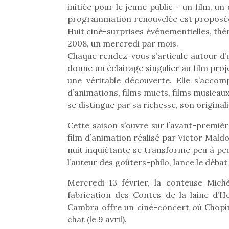
initiée pour le jeune public – un film, 
programmation renouvelée est proposée 
Huit ciné-surprises événementielles, thé
2008, un mercredi par mois.
Chaque rendez-vous s’articule autour d’u
donne un éclairage singulier au film pr
une véritable découverte. Elle s’accom
d’animations, films muets, films musicau
se distingue par sa richesse, son originali
Cette saison s’ouvre sur l’avant-premièr
film d’animation réalisé par Victor Maldo
nuit inquiétante se transforme peu à peu 
l’auteur des goûters-philo, lance le débat 
Mercredi 13 février, la conteuse Michè
fabrication des Contes de la laine d’H
Cambra offre un ciné-concert où Chopin
chat (le 9 avril).