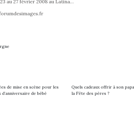
eluches quelles
Les peluc
23 au 27 février 2008 au Latina…
qui permet aux enfants
es soient, sont des
qu’elles soi
d’explorer, comprendre
agnons pour les
compagnon
w.forumdesimages.fr
et s’approprier ce qu’ils…
s. Doudou, meilleur
enfants. Dou
objet à câliner,
ami, objet
ent,…
confident,…
orgne
ées de mise en scène pour les
Quels cadeaux offrir à son pap
 d’anniversaire de bébé
la Fête des pères ?
 l’aventure était au
T’AS TON NERF ?
Le boom de l
out du jardin ?
A l’heure du
pour enfant
trois confinements
déconfinement, des
ssifs, des couvre-