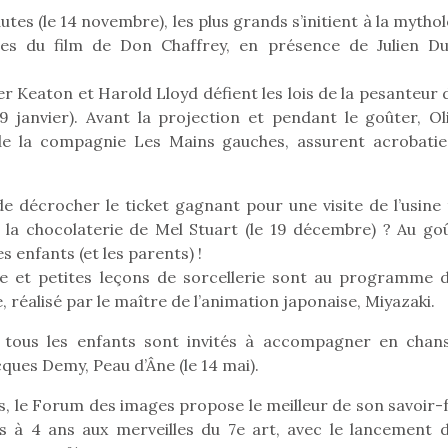
tes (le 14 novembre), les plus grands s’initient à la mytho
ges du film de Don Chaffrey, en présence de Julien Du
er Keaton et Harold Lloyd défient les lois de la pesanteur
9 janvier). Avant la projection et pendant le goûter, Oli
 de la compagnie Les Mains gauches, assurent acrobatie
de décrocher le ticket gagnant pour une visite de l’usine 
 la chocolaterie de Mel Stuart (le 19 décembre) ? Au goû
 enfants (et les parents) !
e et petites leçons de sorcellerie sont au programme d
, réalisé par le maître de l’animation japonaise, Miyazaki.
, tous les enfants sont invités à accompagner en chan
loutre en peluche
Petit chef deviendra
Une loutre
ques Demy, Peau d’Âne (le 14 mai).
r les enfants, un
grand !
pour les 
Les jeux d’imitation
al qui change des
animal qui
, le Forum des images propose le meilleur de son savoir-f
constituent un véritable
ands classiques !
grands cl
is à 4 ans aux merveilles du 7e art, avec le lancement d
terrain d’apprentissage