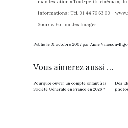
Les p
manifestation « Tout-petits cinéma », du 
qu’ell
comp
Informations : Tél. 01 44 76 63 00 – ww
enfant
Source: Forum des Images
ami, 
confid
Publié le 31 octobre 2007 par Anne Vaneson-Big
Vous aimerez aussi …
Pourquoi ouvrir un compte enfant à la
Des id
Société Générale en France en 2026 ?
photos
Et si
b
NextGen, une nouvelle
Après 
trottinette mécanique
Des trampolines pour les
succe