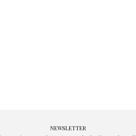
Kidywolf, une gamme de
Kidywolf, 
jeux non connectés qui
jeux non c
fait grandir !
fait g
Depuis 2019 la marque
Depuis 201
crée des jeux pour les
crée des j
enfants de 4 à 10 ans avec
enfants de 4
comme objectif…
comme objec
NEWSLETTER