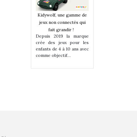
une gamme de
Kidywolf, une gamme de
Kidywolf, une ga
onnectés qui
jeux non connectés qui
jeux non connecté
randir !
fait grandir !
fait grandir 
9 la marque
Depuis 2019 la marque
Depuis 2019 la 
eux pour les
crée des jeux pour les
crée des jeux po
 à 10 ans avec
enfants de 4 à 10 ans avec
enfants de 4 à 10 a
tif…
comme objectif…
comme objectif…