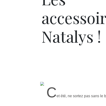
accessoir
Natalys !
C
et été, ne sortez pas sans le 