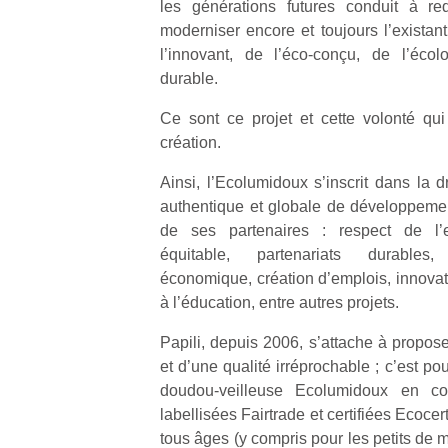
les générations futures conduit à re
moderniser encore et toujours l’existan
l’innovant, de l’éco-conçu, de l’écol
durable.
Ce sont ce projet et cette volonté qu
Un
création.
Ainsi, l’Ecolumidoux s’inscrit dans la 
p
authentique et globale de développeme
e
de ses partenaires : respect de l’
u
équitable, partenariats durables
économique, création d’emplois, innovat
à l’éducation, entre autres projets.
Papili, depuis 2006, s’attache à propose
et d’une qualité irréprochable ; c’est pou
cl
doudou-veilleuse Ecolumidoux en coto
Le
labellisées Fairtrade et certifiées Ecoce
pe
qu
tous âges (y compris pour les petits de 