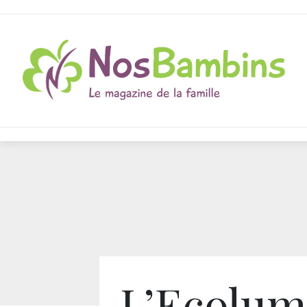
L’Ecolum