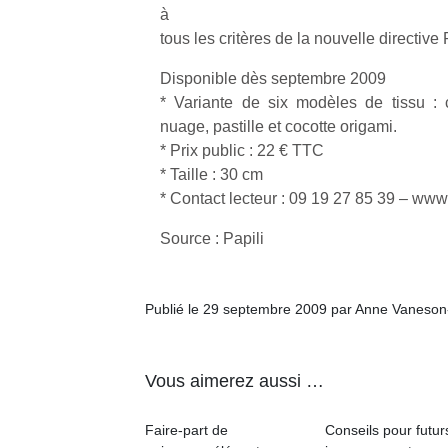
qu
à
so
tous les critères de la nouvelle directi
s
c
Disponible dès septembre 2009
p
* Variante de six modèles de tissu : ce
en
nuage, pastille et cocotte origami.
Do
* Prix public : 22 € TTC
me
* Taille : 30 cm
am
* Contact lecteur : 09 19 27 85 39 – www.
à 
co
Source : Papili
…
Publié le 29 septembre 2009 par Anne Vaneson
Vous aimerez aussi …
Faire-part de
Conseils pour futur
NextGen,
Des