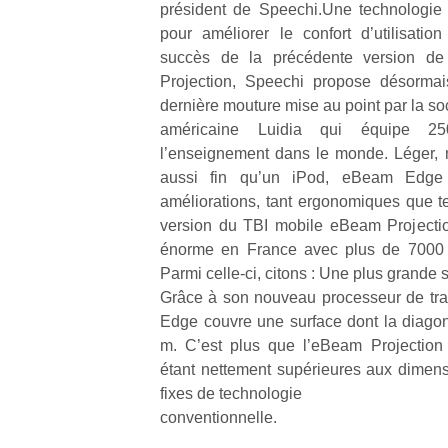
président de Speechi.Une technologie 
pour améliorer le confort d’utilisati
succès de la précédente version d
Projection, Speechi propose désormai
dernière mouture mise au point par la so
américaine Luidia qui équipe 2
Un
l’enseignement dans le monde. Léger,
aussi fin qu’un iPod, eBeam Edge
améliorations, tant ergonomiques que t
p
version du TBI mobile eBeam Projecti
e
énorme en France avec plus de 7000 u
u
Parmi celle-ci, citons : Une plus grande 
Grâce à son nouveau processeur de tra
Edge couvre une surface dont la diagona
m. C’est plus que l’eBeam Projection
étant nettement supérieures aux dimens
cl
fixes de technologie
Le
pe
conventionnelle.
qu