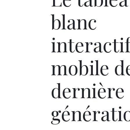
blanc
interacti
mobile d
dernière
générati