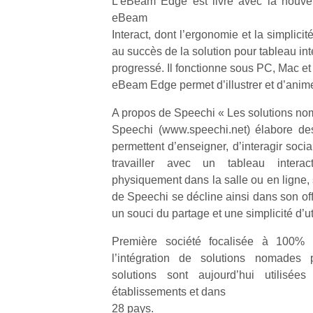
L’eBeam Edge est livré avec la nouvell
eBeam
NextGen,
Interact, dont l’ergonomie et la simplicit
l’
Des
une
au succès de la solution pour tableau int
trampolines
nouvelle
progressé. Il fonctionne sous PC, Mac et 
pour les
trottinette
eBeam Edge permet d’illustrer et d’anime
grands et
mécanique
Ap
les petits !
A propos de Speechi « Les solutions n
Beeper
co
Durant les
Speechi (www.speechi.net) élabore des
Les
su
vacances
permettent d’enseigner, d’interagir soci
enfants
de
estivales
débordent
travailler avec un tableau interac
co
et avec le
souvent
fe
physiquement dans la salle ou en ligne, 
retour des
d’énergie.
he
beaux
de Speechi se décline ainsi dans son of
Varier les
di
jours, c’est
un souci du partage et une simplicité d’uti
occupations
de
l’occasion
n’est pas
re
rêvée
Première société focalisée à 100% 
toujours
de
pour les
l’intégration de solutions nomades 
simple.
d’
enfants
solutions sont aujourd’hui utilis
Conjuguer
pe
de…
établissements et dans
divertissement,
pr
28 pays.
activité
15