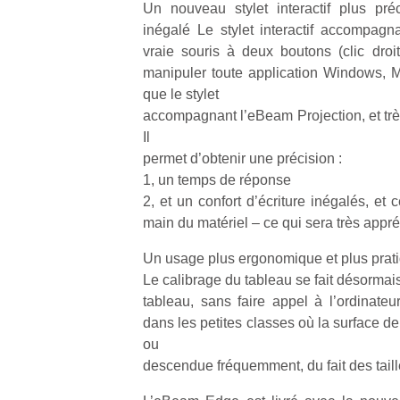
Un nouveau stylet interactif plus préci
qu
so
inégalé Le stylet interactif accompag
s
vraie souris à deux boutons (clic droi
c
manipuler toute application Windows, Ma
p
que le stylet
en
accompagnant l’eBeam Projection, et très
Do
Il
me
permet d’obtenir une précision :
am
à 
1, un temps de réponse
co
2, et un confort d’écriture inégalés, et
…
main du matériel – ce qui sera très appré
Un usage plus ergonomique et plus prat
Le calibrage du tableau se fait désormais 
tableau, sans faire appel à l’ordinateur
dans les petites classes où la surface de
ou
descendue fréquemment, du fait des taill