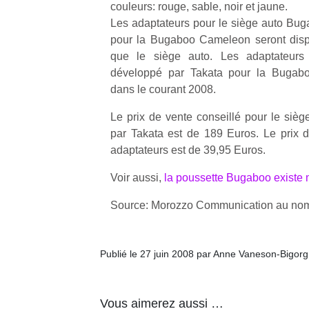
couleurs: rouge, sable, noir et jaune.
Les adaptateurs pour le siège auto Bu
NextGen,
l’
pour la Bugaboo Cameleon seront di
Des
une
que le siège auto. Les adaptateur
trampolines
nouvelle
développé par Takata pour la Bugabo
pour les
trottinette
dans le courant 2008.
grands et
mécanique
Ap
les petits !
Beeper
Le prix de vente conseillé pour le si
co
Durant les
Les
su
par Takata est de 189 Euros. Le prix d
vacances
enfants
de
adaptateurs est de 39,95 Euros.
estivales
débordent
co
et avec le
souvent
fe
Voir aussi,
la poussette Bugaboo existe 
retour des
d’énergie.
he
beaux
Varier les
Source: Morozzo Communication au no
di
jours, c’est
occupations
de
l’occasion
n’est pas
re
rêvée
toujours
de
pour les
Publié le 27 juin 2008 par Anne Vaneson-Bigor
simple.
d’
enfants
Conjuguer
pe
de…
divertissement,
pr
Vous aimerez aussi …
activité
15