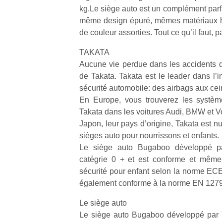
qu
kg.Le siège auto est un complément parf
so
même design épuré, mêmes matériaux h
s
de couleur assorties. Tout ce qu’il faut, p
c
p
TAKATA
en
Aucune vie perdue dans les accidents de
Do
de Takata. Takata est le leader dans l’
me
sécurité automobile: des airbags aux cei
am
à 
En Europe, vous trouverez les systèm
co
Takata dans les voitures Audi, BMW et 
…
Japon, leur pays d’origine, Takata est 
sièges auto pour nourrissons et enfants.
Le siège auto Bugaboo développé pa
catégrie 0 + et est conforme et même
sécurité pour enfant selon la norme ECE
également conforme à la norme EN 127
Le siège auto
Le siège auto Bugaboo développé par T