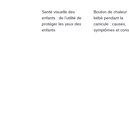
physique
ou
Santé visuelle des
Bouton de chaleur
apprentissage…
enfants : de l’utilité de
bébé pendant la
protéger les yeux des
canicule : causes,
enfants
symptômes et cons