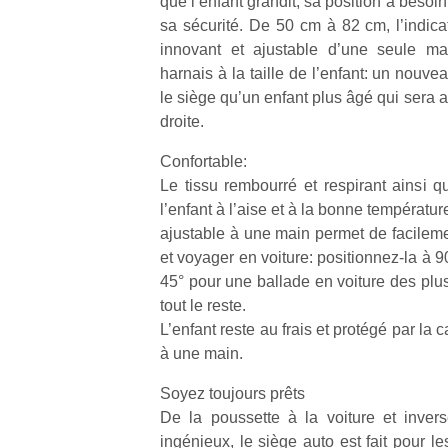
que l’enfant grandit, sa position a besoin
sa sécurité. De 50 cm à 82 cm, l’indica
innovant et ajustable d’une seule ma
harnais à la taille de l’enfant: un nouv
le siège qu’un enfant plus âgé qui sera 
droite.
Un
Confortable:
Le tissu rembourré et respirant ainsi q
p
l’enfant à l’aise et à la bonne températu
e
ajustable à une main permet de facilement
u
et voyager en voiture: positionnez-la à 90
45° pour une ballade en voiture des plu
tout le reste.
L’enfant reste au frais et protégé par la 
à une main.
cl
Soyez toujours prêts
Le
pe
De la poussette à la voiture et invers
qu
ingénieux, le siège auto est fait pour 