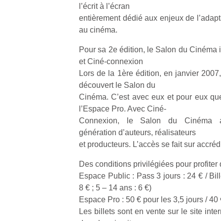
qu
l’écrit à l’écran
so
entièrement dédié aux enjeux de l’adapta
s
au cinéma.
c
p
Pour sa 2e édition, le Salon du Cinéma 
en
et Ciné-connexion
Do
Lors de la 1ère édition, en janvier 2007
me
découvert le Salon du
am
Cinéma. C’est avec eux et pour eux qu
à 
l’Espace Pro. Avec Ciné-
co
…
Connexion, le Salon du Cinéma a
génération d’auteurs, réalisateurs
et producteurs. L’accès se fait sur accrédi
Des conditions privilégiées pour profiter
Espace Public : Pass 3 jours : 24 € / Bill
8 € ; 5 – 14 ans : 6 €)
Espace Pro : 50 € pour les 3,5 jours / 4
Les billets sont en vente sur le site in