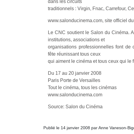
dans les circuits
traditionnels : Virgin, Fnac, Carrefour, C
NextGen,
l’
Des
www.salonducinema.com, site officiel d
une
trampolines
nouvelle
pour les
Le CNC soutient le Salon du Cinéma. A
trottinette
grands et
institutions, associations et
mécanique
Ap
les petits !
organisations professionnelles font d
Beeper
co
Durant les
fête réunissant tous ceux
Les
su
vacances
qui aiment le cinéma et tous ceux qui le f
enfants
de
estivales
débordent
co
et avec le
Du 17 au 20 janvier 2008
souvent
fe
retour des
Paris Porte de Versailles
d’énergie.
he
beaux
Tout le cinéma, tous les cinémas
Varier les
di
jours, c’est
occupations
www.salonducinema.com
de
l’occasion
n’est pas
re
rêvée
Source: Salon du Cinéma
toujours
de
pour les
simple.
d’
enfants
Conjuguer
pe
de…
divertissement,
pr
Publié le 14 janvier 2008 par Anne Vaneson-Bi
activité
15