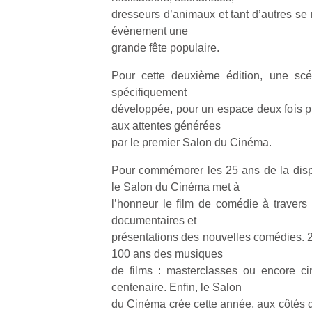
dresseurs d’animaux et tant d’autres se 
évènement une
grande fête populaire.
Pour cette deuxième édition, une scé
spécifiquement
Un
développée, pour un espace deux fois pl
aux attentes générées
par le premier Salon du Cinéma.
p
e
Pour commémorer les 25 ans de la disp
u
le Salon du Cinéma met à
l’honneur le film de comédie à traver
documentaires et
présentations des nouvelles comédies.
100 ans des musiques
cl
de films : masterclasses ou encore ci
Le
centenaire. Enfin, le Salon
pe
du Cinéma crée cette année, aux côtés d
qu