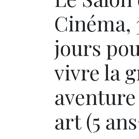
Cinéma, 
jours po
vivre la 
aventure
art (5 an