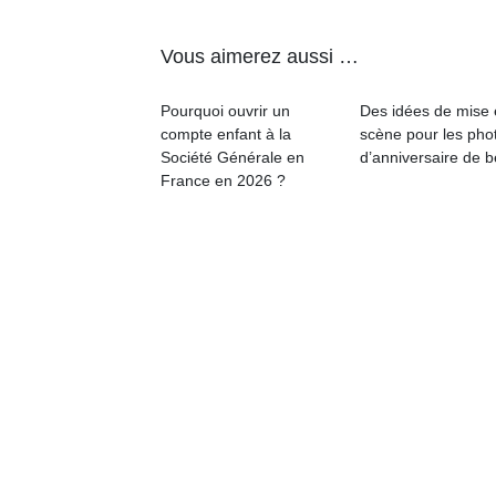
physique
ou
Vous aimerez aussi …
apprentissage…
Pourquoi ouvrir un
Des idées de mise
compte enfant à la
scène pour les pho
Société Générale en
d’anniversaire de 
France en 2026 ?