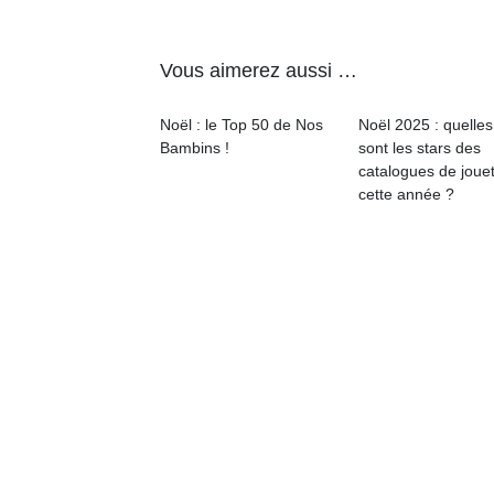
Vous aimerez aussi …
Noël : le Top 50 de Nos
Noël 2025 : quelles
Un
Bambins !
sont les stars des
catalogues de joue
cette année ?
p
e
u
cl
Le
pe
qu