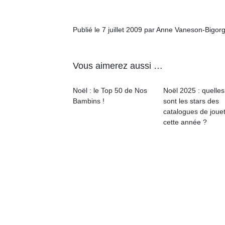
Publié le 7 juillet 2009 par Anne Vaneson-Bigor
Vous aimerez aussi …
Un
Noël : le Top 50 de Nos
Noël 2025 : quelles
Bambins !
sont les stars des
p
catalogues de joue
e
cette année ?
u
cl
Le
pe
qu