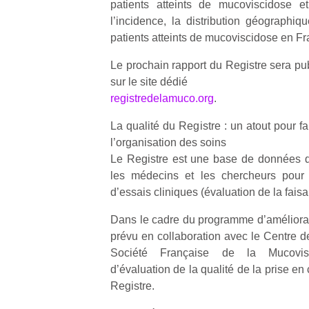
patients atteints de mucoviscidose et
l’incidence, la distribution géographi
patients atteints de mucoviscidose en Fr
Le prochain rapport du Registre sera publ
sur le site dédié
Un
registredelamuco.org
.
La qualité du Registre : un atout pour f
p
l’organisation des soins
e
Le Registre est une base de données qu
u
les médecins et les chercheurs pour l
d’essais cliniques (évaluation de la faisabi
Dans le cadre du programme d’améliorati
prévu en collaboration avec le Centre d
Société Française de la Mucovisc
cl
d’évaluation de la qualité de la prise en 
Le
Registre.
pe
qu