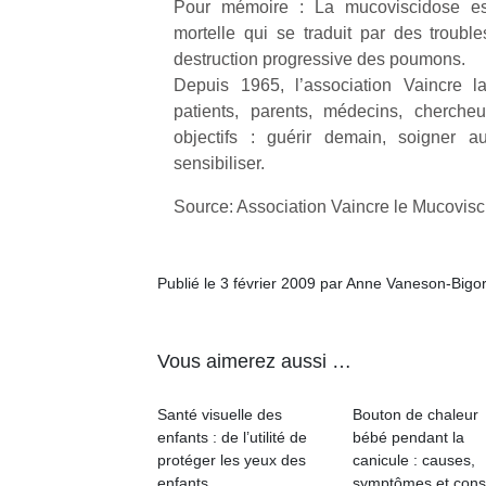
Pour mémoire : La mucoviscidose es
qu
mortelle qui se traduit par des trouble
so
s
destruction progressive des poumons.
c
Depuis 1965, l’association Vaincre l
p
patients, parents, médecins, cherche
en
objectifs : guérir demain, soigner au
Do
sensibiliser.
me
am
Source: Association Vaincre le Mucovis
à 
co
…
Publié le 3 février 2009 par Anne Vaneson-Bigo
Vous aimerez aussi …
Santé visuelle des
Bouton de chaleur
enfants : de l’utilité de
bébé pendant la
protéger les yeux des
canicule : causes,
enfants
symptômes et cons