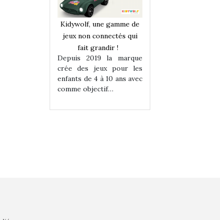
une gamme de
Kidywolf, une gamme de
Kidywolf, une ga
onnectés qui
jeux non connectés qui
jeux non connecté
randir !
fait grandir !
fait grandir 
9 la marque
Depuis 2019 la marque
Depuis 2019 la 
eux pour les
crée des jeux pour les
crée des jeux po
 à 10 ans avec
enfants de 4 à 10 ans avec
enfants de 4 à 10 a
tif…
comme objectif…
comme objectif…