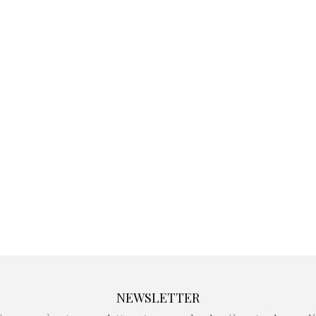
Kidywolf, une gamme de
Kidywolf, 
jeux non connectés qui
jeux non c
fait grandir !
fait g
Depuis 2019 la marque
Depuis 201
crée des jeux pour les
crée des j
enfants de 4 à 10 ans avec
enfants de 4
comme objectif…
comme objec
NEWSLETTER