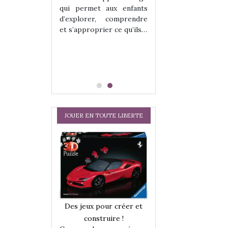
hes quelles
Les peluches q
qui permet aux enfants
ent, sont des
qu’elles soient, s
d’explorer, comprendre
s pour les
compagnons pou
et s’approprier ce qu’ils…
dou, meilleur
enfants. Doudou, m
 à câliner,
ami, objet à câ
confident,…
JOUER EN TOUTE LIBERTE
a trottinette
Comment choisir
Des jeux pour créer et
 : bien plus
cabanes et des tip
construire !