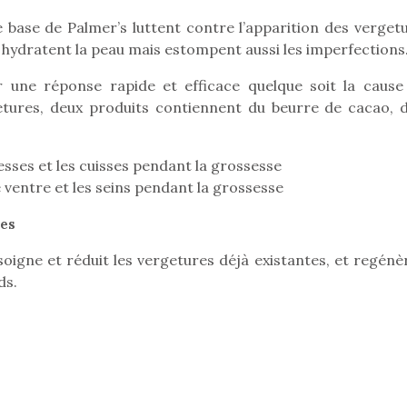
 base de Palmer’s luttent contre l’apparition des vergetu
t hydratent la peau mais estompent aussi les imperfections
Pâques 2026 : chocolats
Pâques 2026
ne réponse rapide et efficace quelque soit la cause
et idées pour une chasse
et idées po
etures, deux produits contiennent du beurre de cacao, d
aux œufs magique en
aux œufs 
famille
fam
Chocolats à petits prix,
Chocolats à
fesses et les cuisses pendant la grossesse
jouets malins et idées
jouets mal
 ventre et les seins pendant la grossesse
créatives… voici de quoi
créatives… 
organiser une chasse aux
organiser u
ées
œufs magique…
œufs magiq
soigne et réduit les vergetures déjà existantes, et regénè
ds.