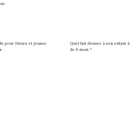
gne
ls pour futurs et jeunes
Quel lait donner à son enfant à 
s
de 6 mois ?
loutre en peluche
Petit chef deviendra
Une loutre
r les enfants, un
grand !
pour les 
Les jeux d’imitation
al qui change des
animal qui
constituent un véritable
ands classiques !
grands cl
terrain d’apprentissage