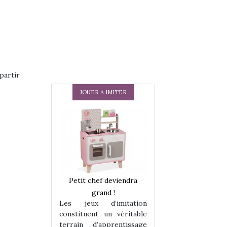
partir
JOUER A IMITER
 en peluche
Petit chef deviendra
Une loutre en pe
enfants, un
grand !
pour les enfants
Les jeux d’imitation
 change des
animal qui chang
constituent un véritable
assiques !
grands classiqu
terrain d’apprentissage