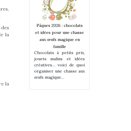
res,
.
 : chocolats
Pâques 2026 : chocolats
Pâques 2026 : cho
 des
ur une chasse
et idées pour une chasse
et idées pour une
e la
magique en
aux œufs magique en
aux œufs magiqu
ille
famille
famille
 petits prix,
Chocolats à petits prix,
Chocolats à petit
ins et idées
jouets malins et idées
jouets malins et
voici de quoi
créatives… voici de quoi
créatives… voici 
ne chasse aux
organiser une chasse aux
organiser une cha
ue…
œufs magique…
œufs magique…
re la