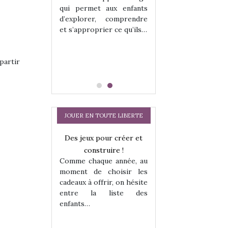
hes quelles
Les peluches q
qui permet aux enfants
ent, sont des
qu’elles soient, s
d’explorer, comprendre
s pour les
compagnons pou
et s’approprier ce qu’ils…
dou, meilleur
enfants. Doudou, m
 à câliner,
ami, objet à câ
confident,…
partir
JOUER EN TOUTE LIBERTE
Des jeux pour créer et
Comment choisir
construire !
cabanes et des tip
Comme chaque année, au
les enfants ?
moment de choisir les
Quelle que soit l
cadeaux à offrir, on hésite
sous laquel
entre la liste des
matérialise le tipi 
enfants…
a trottinette
tissu, plastique…)
petite tente posé
 : bien plus