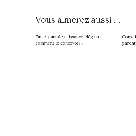
Les p
qu’ell
comp
Vous aimerez aussi …
enfant
ami, 
confid
Faire-part de naissance élégant :
Consei
comment le concevoir ?
parent
Et si
b
Après 
succe
feux
diff
res
NextGen, une nouvelle
d’élo
presqu
trottinette mécanique
Des trampolines pour les