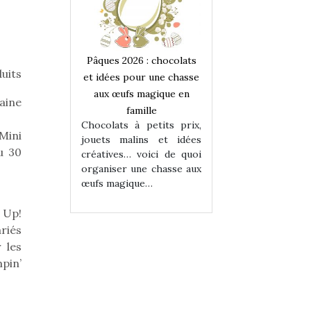
 : chocolats
Pâques 2026 : chocolats
Pâques 2026 : cho
duits
ur une chasse
et idées pour une chasse
et idées pour une
magique en
aux œufs magique en
aux œufs magiqu
caine
ille
famille
famille
 petits prix,
Chocolats à petits prix,
Chocolats à petit
Mini
ins et idées
jouets malins et idées
jouets malins et
u 30
voici de quoi
créatives… voici de quoi
créatives… voici 
ne chasse aux
organiser une chasse aux
organiser une cha
ue…
œufs magique…
œufs magique…
 Up!
riés
 les
pin’