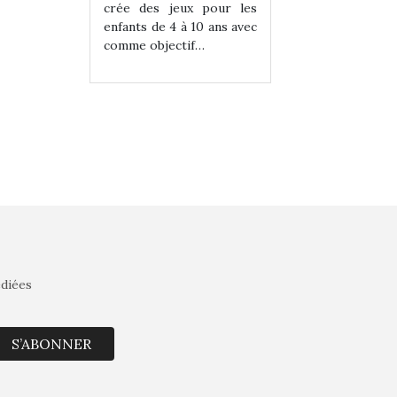
eux pour les
crée des jeux pour les
crée des jeux po
 à 10 ans avec
enfants de 4 à 10 ans avec
enfants de 4 à 10 a
tif…
comme objectif…
comme objectif…
édiées
S’ABONNER