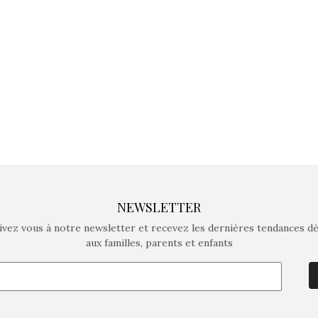
crée des jeux pour les
crée des j
enfants de 4 à 10 ans avec
enfants de 4
comme objectif…
comme objec
NEWSLETTER
ivez vous à notre newsletter et recevez les dernières tendances d
aux familles, parents et enfants