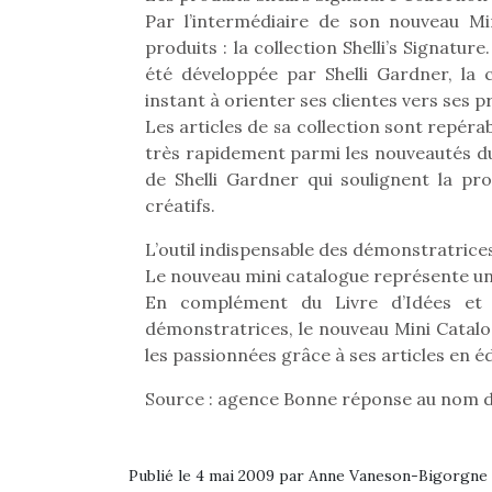
Par l’intermédiaire de son nouveau Mi
produits : la collection Shelli’s Signatur
été développée par Shelli Gardner, la 
instant à orienter ses clientes vers ses p
Les articles de sa collection sont repérab
très rapidement parmi les nouveautés du
de Shelli Gardner qui soulignent la pro
créatifs.
L’outil indispensable des démonstratrice
Le nouveau mini catalogue représente un
En complément du Livre d’Idées et d
démonstratrices, le nouveau Mini Catalogu
les passionnées grâce à ses articles en éd
Une 
Source : agence Bonne réponse au nom d
pou
anim
gr
Publié le 4 mai 2009 par Anne Vaneson-Bigorgne