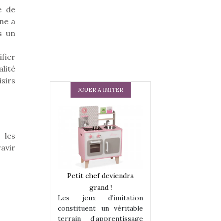
e de
gne a
s un
ifier
lité
sirs
JOUER A IMITER
 les
ravir
 en peluche
Petit chef deviendra
Une loutre en pe
enfants, un
grand !
pour les enfants
Les jeux d’imitation
 change des
animal qui chang
constituent un véritable
assiques !
grands classiqu
terrain d’apprentissage