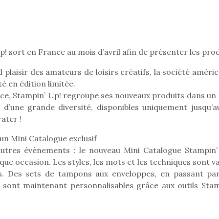
Pâques 2026 : chocolats
Pâques 2026
! sort en France au mois d’avril afin de présenter les pro
et idées pour une chasse
et idées po
aux œufs magique en
aux œufs 
 plaisir des amateurs de loisirs créatifs, la société améri
famille
fam
 en édition limitée.
Chocolats à petits prix,
Chocolats à
nce, Stampin’ Up! regroupe ses nouveaux produits dans un 
jouets malins et idées
jouets mal
s d’une grande diversité, disponibles uniquement jusqu’a
créatives… voici de quoi
créatives… 
ater !
organiser une chasse aux
organiser u
œufs magique…
œufs magiq
un Mini Catalogue exclusif
autres évènements : le nouveau Mini Catalogue Stampin’
e occasion. Les styles, les mots et les techniques sont va
s. Des sets de tampons aux enveloppes, en passant par
s sont maintenant personnalisables grâce aux outils Stam