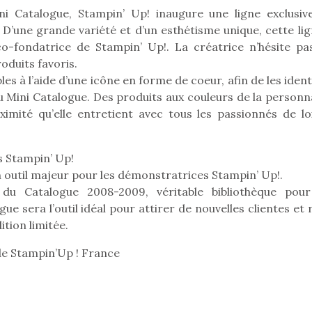
ni Catalogue, Stampin’ Up! inaugure une ligne exclusiv
e. D’une grande variété et d’un esthétisme unique, cette li
co-fondatrice de Stampin’ Up!. La créatrice n’hésite pa
roduits favoris.
les à l’aide d’une icône en forme de coeur, afin de les ident
 Mini Catalogue. Des produits aux couleurs de la personna
ximité qu’elle entretient avec tous les passionnés de loi
s Stampin’ Up!
 outil majeur pour les démonstratrices Stampin’ Up!.
u Catalogue 2008-2009, véritable bibliothèque pour
e sera l’outil idéal pour attirer de nouvelles clientes et 
ition limitée.
loutre en peluche
Petit chef deviendra
Une loutre
e Stampin’Up ! France
r les enfants, un
grand !
pour les 
Les jeux d’imitation
al qui change des
animal qui
constituent un véritable
ands classiques !
grands cl
terrain d’apprentissage