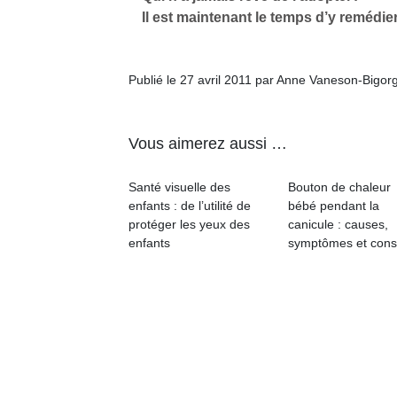
qu
Il est maintenant le temps d’y remédi
so
s
c
Publié le 27 avril 2011 par Anne Vaneson-Bigor
p
en
Do
me
Vous aimerez aussi …
am
à 
Santé visuelle des
Bouton de chaleur
co
enfants : de l’utilité de
bébé pendant la
…
protéger les yeux des
canicule : causes,
enfants
symptômes et cons