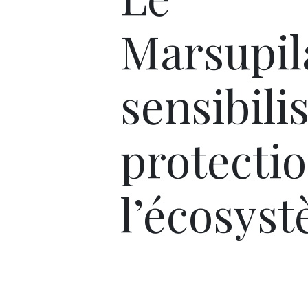
Marsupi
sensibilis
protecti
l’écosyst