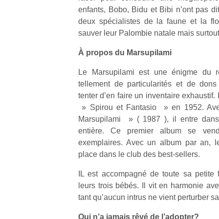
enfants, Bobo, Bidu et Bibi n’ont pas di
deux spécialistes de la faune et la flo
sauver leur Palombie natale mais surtout 
À propos du Marsupilami
Un
Le Marsupilami est une énigme du r
tellement de particularités et de dons
tenter d’en faire un inventaire exhaustif. 
p
» Spirou et Fantasio » en 1952. Av
e
Marsupilami » ( 1987 ), il entre dans
u
entière. Ce premier album se ve
exemplaires. Avec un album par an, l
place dans le club des best-sellers.
IL est accompagné de toute sa petite f
cl
leurs trois bébés. Il vit en harmonie av
Le
tant qu’aucun intrus ne vient perturber s
pe
qu
Qui n’a jamais rêvé de l’adopter?