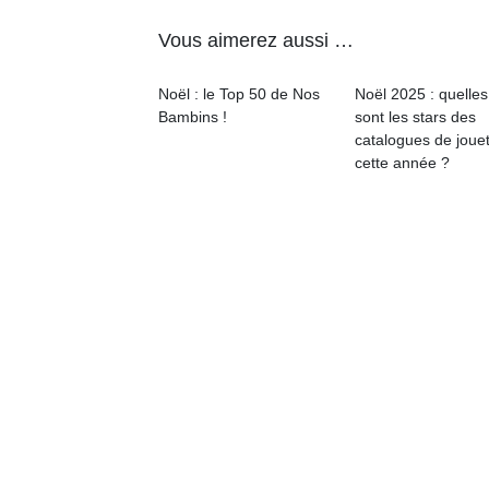
Vous aimerez aussi …
Noël : le Top 50 de Nos
Noël 2025 : quelles
Bambins !
sont les stars des
catalogues de joue
Un
cette année ?
p
e
u
cl
Le
pe
qu