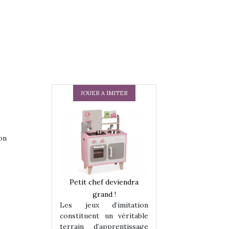
JOUER A IMITER
on
 en peluche
Petit chef deviendra
Une loutre en pe
enfants, un
grand !
pour les enfants
Les jeux d’imitation
 change des
animal qui chang
constituent un véritable
assiques !
grands classiqu
terrain d’apprentissage