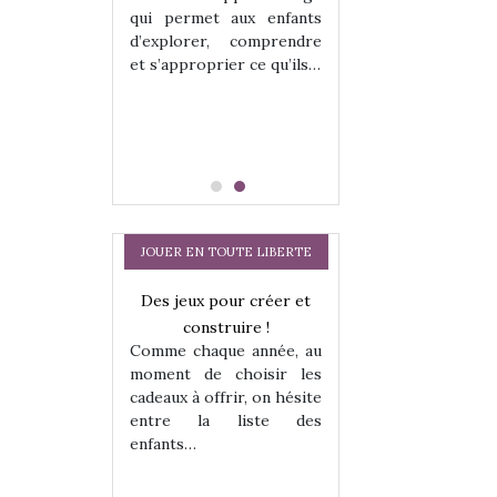
hes quelles
Les peluches q
qui permet aux enfants
ent, sont des
qu’elles soient, s
d’explorer, comprendre
s pour les
compagnons pou
et s’approprier ce qu’ils…
dou, meilleur
enfants. Doudou, m
 à câliner,
ami, objet à câ
confident,…
JOUER EN TOUTE LIBERTE
a trottinette
Des jeux pour créer et
 : bien plus
construire !
Comme chaque année, au
 jeu !
moment de choisir les
our la glisse
cadeaux à offrir, on hésite
sel, et même
entre la liste des
tits peuvent
enfants…
Comment choisir
 s’y initier.
te…
cabanes et des tip