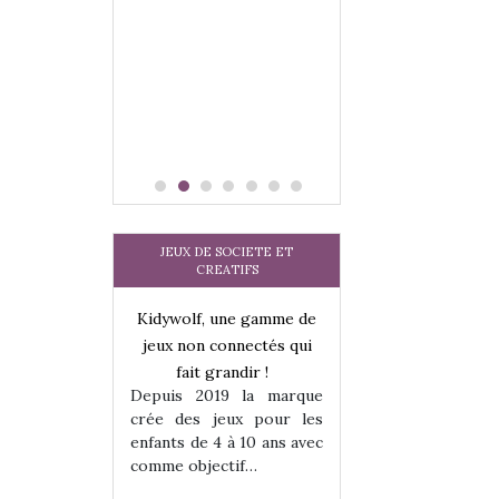
les enfants ?
Quelle que soit l
sous laquel
matérialise le tipi 
tissu, plastique…)
petite tente posé
JEUX DE SOCIETE ET
CREATIFS
une gamme de
Kidywolf, une gamme de
Kidywolf, une ga
onnectés qui
jeux non connectés qui
jeux non connecté
randir !
fait grandir !
fait grandir 
9 la marque
Depuis 2019 la marque
Depuis 2019 la 
eux pour les
crée des jeux pour les
crée des jeux po
 à 10 ans avec
enfants de 4 à 10 ans avec
enfants de 4 à 10 a
tif…
comme objectif…
comme objectif…