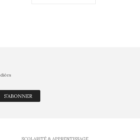
édiées
S’ABONNER
SCOLARITÉ & APPRENTISSAGE