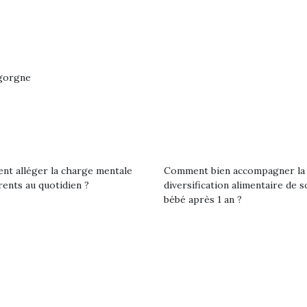
igorgne
t alléger la charge mentale
Comment bien accompagner la
rents au quotidien ?
diversification alimentaire de s
bébé après 1 an ?
loutre en peluche
Petit chef deviendra
Une loutre
r les enfants, un
grand !
pour les 
Les jeux d’imitation
al qui change des
animal qui
constituent un véritable
ands classiques !
grands cl
terrain d’apprentissage