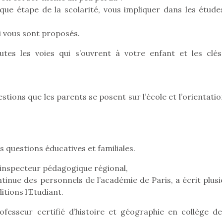
ue étape de la scolarité, vous impliquer dans les étude
i vous sont proposés.
Pâques 2026 : chocolats
Pâques 2026
utes les voies qui s’ouvrent à votre enfant et les clés
et idées pour une chasse
et idées po
aux œufs magique en
aux œufs 
famille
fam
Chocolats à petits prix,
Chocolats à
tions que les parents se posent sur l’école et l’orientati
jouets malins et idées
jouets mal
créatives… voici de quoi
créatives… 
organiser une chasse aux
organiser u
œufs magique…
œufs magiq
s questions éducatives et familiales.
 inspecteur pédagogique régional,
inue des personnels de l’académie de Paris, a écrit plusi
itions l’Etudiant.
rofesseur certifié d’histoire et géographie en collège de