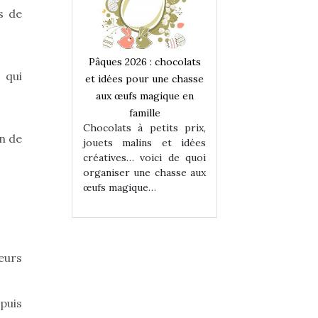
s de
 : chocolats
Pâques 2026 : chocolats
Pâques 2026 : cho
 qui
ur une chasse
et idées pour une chasse
et idées pour une
magique en
aux œufs magique en
aux œufs magiqu
ille
famille
famille
 petits prix,
Chocolats à petits prix,
Chocolats à petit
on de
ins et idées
jouets malins et idées
jouets malins et
voici de quoi
créatives… voici de quoi
créatives… voici 
ne chasse aux
organiser une chasse aux
organiser une cha
ue…
œufs magique…
œufs magique…
eurs
puis