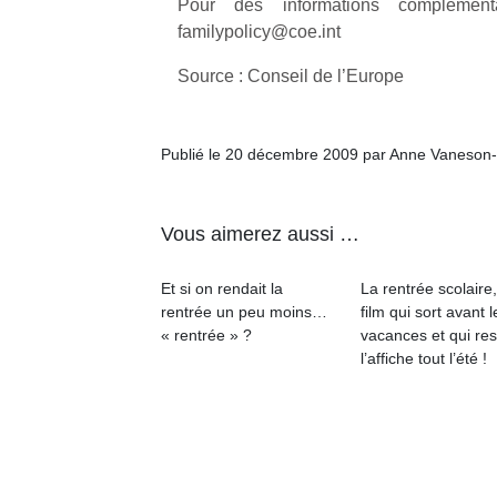
Pour des informations complémentai
familypolicy@coe.int
Source : Conseil de l’Europe
Un
Publié le 20 décembre 2009 par Anne Vaneson
p
Vous aimerez aussi …
e
u
Et si on rendait la
La rentrée scolaire
rentrée un peu moins…
film qui sort avant l
« rentrée » ?
vacances et qui res
l’affiche tout l’été !
cl
Le
pe
qu