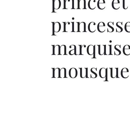
prince et
princesse
marquise
mousque