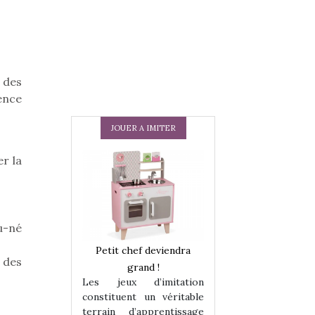
 des
ence
JOUER A IMITER
r la
u-né
 en peluche
Petit chef deviendra
Une loutre en pe
 des
enfants, un
grand !
pour les enfants
Les jeux d’imitation
 change des
animal qui chang
constituent un véritable
assiques !
grands classiqu
terrain d’apprentissage