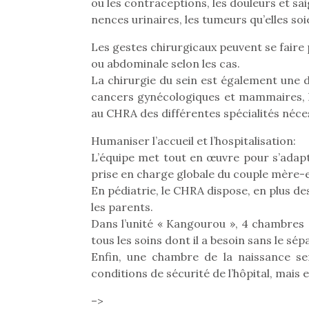
ou les contraceptions, les douleurs et sai
nences urinaires, les tumeurs qu’elles so
Les gestes chirurgicaux peuvent se faire 
ou abdominale selon les cas.
La chirurgie du sein est également une 
cancers gynécologiques et mammaires, la 
au CHRA des différentes spécialités néces
Humaniser l’accueil et l’hospitalisation:
L’équipe met tout en œuvre pour s’adapte
prise en charge globale du couple mère-
En pédiatrie, le CHRA dispose, en plus 
les parents.
Dans l’unité « Kangourou », 4 chambres
tous les soins dont il a besoin sans le sé
Une 
Enfin, une chambre de la naissance se
pou
conditions de sécurité de l’hôpital, mais
anim
gr
–>