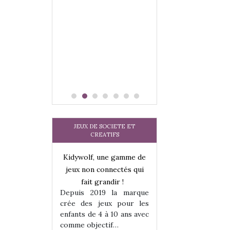
 jeu !
our la glisse
sel, et même
tits peuvent
 s’y initier.
te…
JEUX DE SOCIETE ET
CREATIFS
une gamme de
Kidywolf, une gamme de
Kidywolf, une ga
onnectés qui
jeux non connectés qui
jeux non connecté
randir !
fait grandir !
fait grandir 
9 la marque
Depuis 2019 la marque
Depuis 2019 la 
eux pour les
crée des jeux pour les
crée des jeux po
 à 10 ans avec
enfants de 4 à 10 ans avec
enfants de 4 à 10 a
tif…
comme objectif…
comme objectif…