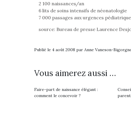
Les p
2 100 naissances/an
qu’ell
6 lits de soins intensifs de néonatologie
comp
7 000 passages aux urgences pédiatriqu
enfant
ami, 
source: Bureau de presse Laurence Des
confid
Publié le 4 août 2008 par Anne Vaneson-Bigorgn
Vous aimerez aussi …
NextGen, une nouvelle
trottinette mécanique
Faire-part de naissance élégant :
Consei
Beeper
comment le concevoir ?
parent
Les enfants débordent
souvent d’énergie. Varier
Et si
les occupations n’est pas
toujours simple.
b
Conjuguer
Après 
Des trampolines pour les
divertissement, activité
succe