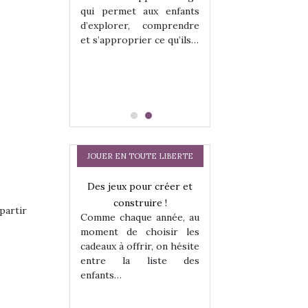
hes quelles
Les peluches q
qui permet aux enfants
ent, sont des
qu’elles soient, s
d’explorer, comprendre
s pour les
compagnons pou
et s’approprier ce qu’ils…
dou, meilleur
enfants. Doudou, m
 à câliner,
ami, objet à câ
confident,…
JOUER EN TOUTE LIBERTE
Des jeux pour créer et
Comment choisir
construire !
cabanes et des tip
partir
Comme chaque année, au
les enfants ?
moment de choisir les
Quelle que soit l
cadeaux à offrir, on hésite
sous laquel
entre la liste des
matérialise le tipi 
enfants…
a trottinette
tissu, plastique…)
petite tente posé
 : bien plus