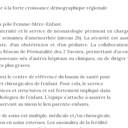
 à la forte croissance démographique régionale
u pôle Femme-Mère-Enfant.
Pâques 2026 : chocolats
Pâques 2026
aternité et le service de néonatologie prennent en charge
et idées pour une chasse
et idées po
semaines d’aménorrhée (niveau 2b). La sécurité est ass
aux œufs magique en
aux œufs 
te, d’un obstétricien et d’un pédiatre. La collaboration
famille
fam
u Réseau de Périnatalité des 2 Savoies, permettant d’accue
Chocolats à petits prix,
Chocolats à
jouets malins et idées
jouets mal
veaux-nés d’autres hôpitaux ou cliniques, ou de diriger 
créatives… voici de quoi
créatives… 
es plus graves.
organiser une chasse aux
organiser u
œufs magique…
œufs magiq
 est le centre de référence du bassin de santé pour
 chirurgicales de l’enfant. Pour cela, le service
rvices et structures et est fortement impliqué dans
ologies de l’enfant. L’équipe s’attache à assurer la
servant au mieux le lien parents-enfants.
 de soins est multiple, médicale et/ou chirurgicale,
ou en soins externes. Les anomalies de la fertilité