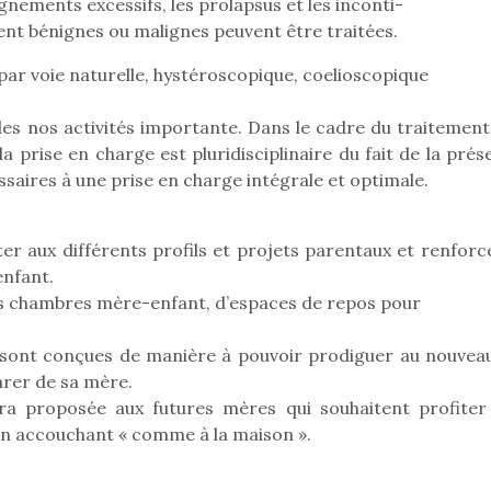
gnements excessifs, les prolapsus et les inconti-
ient bénignes ou malignes peuvent être traitées.
par voie naturelle, hystéroscopique, coelioscopique
des nos activités importante. Dans le cadre du traitement
prise en charge est pluridisciplinaire du fait de la prés
saires à une prise en charge intégrale et optimale.
r aux différents profils et projets parentaux et renforce
enfant.
des chambres mère-enfant, d’espaces de repos pour
 sont conçues de manière à pouvoir prodiguer au nouvea
parer de sa mère.
loutre en peluche
Petit chef deviendra
Une loutre
ra proposée aux futures mères qui souhaitent profiter
r les enfants, un
grand !
pour les 
 en accouchant « comme à la maison ».
Les jeux d’imitation
al qui change des
animal qui
constituent un véritable
ands classiques !
grands cl
terrain d’apprentissage