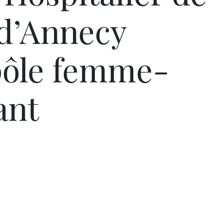
 d’Annecy
pôle femme-
ant