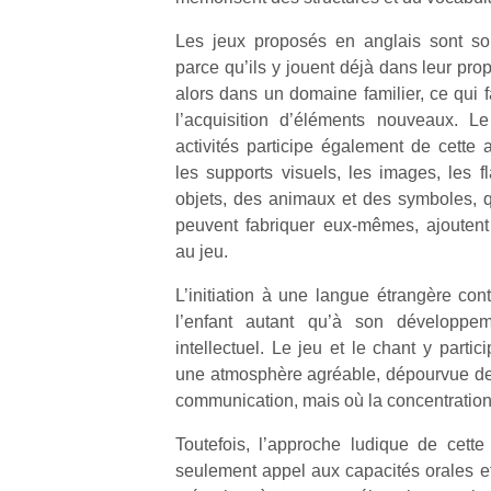
Les jeux proposés en anglais sont so
parce qu’ils y jouent déjà dans leur prop
alors dans un domaine familier, ce qui f
l’acquisition d’éléments nouveaux. Le
activités participe également de cette 
Un
les supports visuels, les images, les f
objets, des animaux et des symboles, qu
peuvent fabriquer eux-mêmes, ajoutent
p
au jeu.
e
u
L’initiation à une langue étrangère cont
l’enfant autant qu’à son développeme
intellectuel. Le jeu et le chant y parti
une atmosphère agréable, dépourvue de t
communication, mais où la concentration 
cl
Le
Toutefois, l’approche ludique de cette 
pe
seulement appel aux capacités orales et 
qu