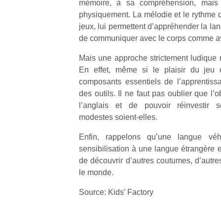
mémoire, à sa compréhension, mais 
qu
physiquement. La mélodie et le rythme 
so
s
jeux, lui permettent d’appréhender la la
c
de communiquer avec le corps comme av
p
en
Mais une approche strictement ludique n
Do
En effet, même si le plaisir du jeu 
me
composants essentiels de l’apprentiss
am
des outils. Il ne faut pas oublier que l’o
à 
l’anglais et de pouvoir réinvestir 
co
modestes soient-elles.
…
Enfin, rappelons qu’une langue véh
sensibilisation à une langue étrangère e
de découvrir d’autres coutumes, d’autres
le monde.
Source: Kids’ Factory