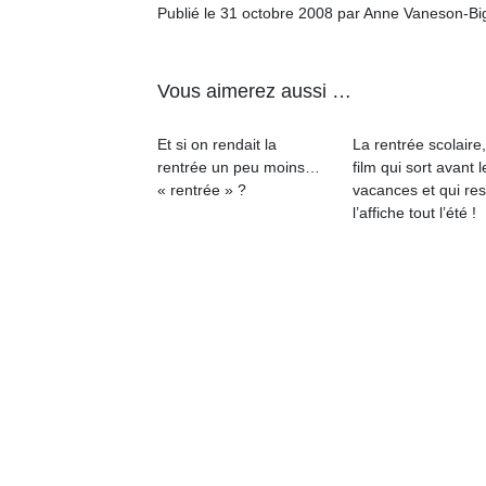
Publié le 31 octobre 2008 par Anne Vaneson-B
NextGen,
l’
Des
une
trampolines
Vous aimerez aussi …
nouvelle
pour les
trottinette
grands et
Et si on rendait la
La rentrée scolaire
mécanique
Ap
les petits !
rentrée un peu moins…
film qui sort avant l
Beeper
co
« rentrée » ?
vacances et qui res
Durant les
Les
su
l’affiche tout l’été !
vacances
enfants
de
estivales
débordent
co
et avec le
souvent
fe
retour des
d’énergie.
he
beaux
Varier les
di
jours, c’est
occupations
de
l’occasion
n’est pas
re
rêvée
toujours
de
pour les
simple.
d’
enfants
Conjuguer
pe
de…
divertissement,
pr
activité
15