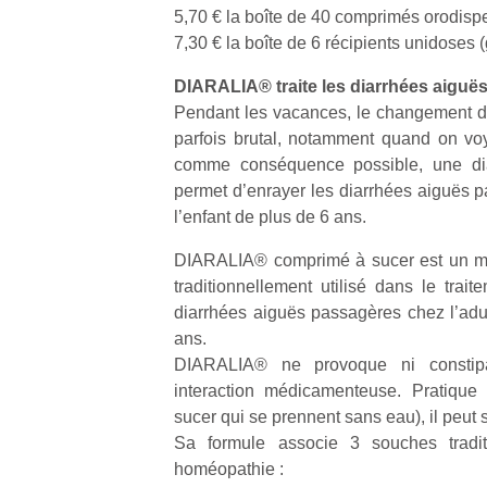
qu
5,70 € la boîte de 40 comprimés orodisp
so
7,30 € la boîte de 6 récipients unidoses 
s
c
DIARALIA® traite les diarrhées aiguë
p
Pendant les vacances, le changement d’
en
parfois brutal, notamment quand on v
Do
comme conséquence possible, une di
me
permet d’enrayer les diarrhées aiguës p
am
l’enfant de plus de 6 ans.
à 
co
DIARALIA® comprimé à sucer est un 
…
traditionnellement utilisé dans le trai
diarrhées aiguës passagères chez l’adul
ans.
DIARALIA® ne provoque ni constipa
interaction médicamenteuse. Pratique 
sucer qui se prennent sans eau), il peut 
Sa formule associe 3 souches traditi
homéopathie :