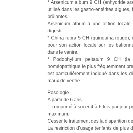
* Arsenicum album 9 CH (anhydride arsé
utilisé dans les gastro-entérites aiguës, 
NextGen,
brûlantes.
l’
Des
une
Arsenicum album a une action locale s
trampolines
nouvelle
digestif.
pour les
trottinette
* China rubra 5 CH (quinquina rouge), i
grands et
mécanique
Ap
pour son action locale sur les ballonne
les petits !
Beeper
co
dans le ventre.
Durant les
Les
su
vacances
* Podophyllum peltatum 9 CH (la p
enfants
de
estivales
homéopathique le plus fréquemment prescr
débordent
co
et avec le
est particulièrement indiqué dans les d
souvent
fe
retour des
maux de ventre.
d’énergie.
he
beaux
Varier les
di
jours, c’est
Posologie
occupations
de
l’occasion
A partir de 6 ans.
n’est pas
re
rêvée
toujours
1 comprimé à sucer 4 à 6 fois par jour p
de
pour les
simple.
d’
maximum.
enfants
Conjuguer
pe
de…
Cesser le traitement dès la disparition d
divertissement,
pr
La restriction d’usage (enfants de plus d
activité
15