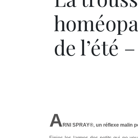
homéopa
de l’été –
A
RNI SPRAY®, un réflexe malin p
Finies les larmes des petits qui ne veu