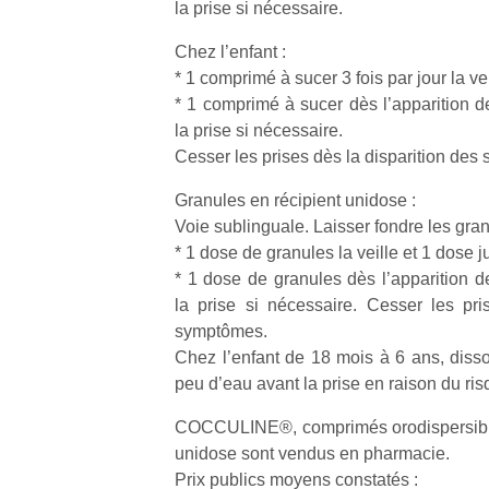
la prise si nécessaire.
Chez l’enfant :
* 1 comprimé à sucer 3 fois par jour la vei
* 1 comprimé à sucer dès l’apparition
la prise si nécessaire.
Un
Cesser les prises dès la disparition des
Granules en récipient unidose :
p
Voie sublinguale. Laisser fondre les gra
e
* 1 dose de granules la veille et 1 dose j
u
* 1 dose de granules dès l’apparition
la prise si nécessaire. Cesser les pri
symptômes.
Chez l’enfant de 18 mois à 6 ans, diss
peu d’eau avant la prise en raison du ri
cl
COCCULINE®, comprimés orodispersibles
Le
unidose sont vendus en pharmacie.
pe
qu
Prix publics moyens constatés :