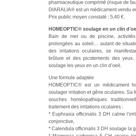
pharmaceutique comprimé (risque de fau
physique
DIARALIA® est un médicament vendu e
ou
Prix public moyen constaté : 5,40 €.
apprentissage…
HOMEOPTIC® soulage en un clin d’oe
Bain de mer ou de piscine, activités 
prolongées au soleil… autant de situat
des irritations oculaires, se manifes
brûlure et des picotements des yeu
soulage les yeux en un clin d’oeil.
Une formule adaptée
HOMEOPTIC® est un médicament ho
soulager irritation et gêne oculaires. Sa
souches homéopathiques traditionnel
traitement des irritations oculaires :
* Euphrasia officinalis 3 DH calme l’irri
conjonctive,
* Calendula officinalis 3 DH soulage la g
* Magnesia carbonica 5 CH apaise les