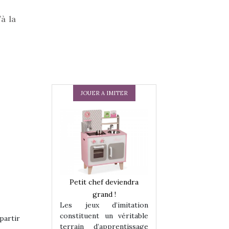
à la
JOUER A IMITER
 en peluche
Petit chef deviendra
Une loutre en pe
enfants, un
grand !
pour les enfants
Les jeux d’imitation
 change des
animal qui chang
constituent un véritable
partir
assiques !
grands classiqu
terrain d’apprentissage