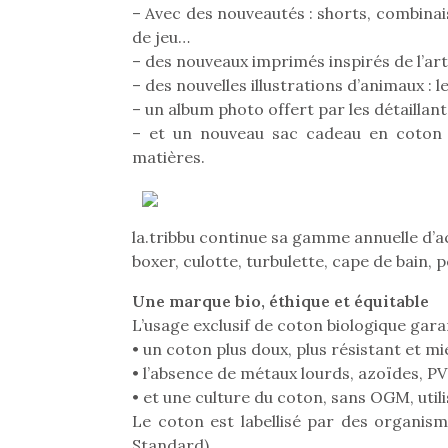
– Avec des nouveautés : shorts, combinaison
de jeu…
– des nouveaux imprimés inspirés de l’ar
– des nouvelles illustrations d’animaux : 
– un album photo offert par les détaillant
– et un nouveau sac cadeau en coton bi
matières.
la.tribbu continue sa gamme annuelle d’ac
boxer, culotte, turbulette, cape de bain,
Une marque bio, éthique et équitable
L’usage exclusif de coton biologique garan
• un coton plus doux, plus résistant et m
• l’absence de métaux lourds, azoïdes, PV
• et une culture du coton, sans OGM, uti
Le coton est labellisé par des organism
Standard).