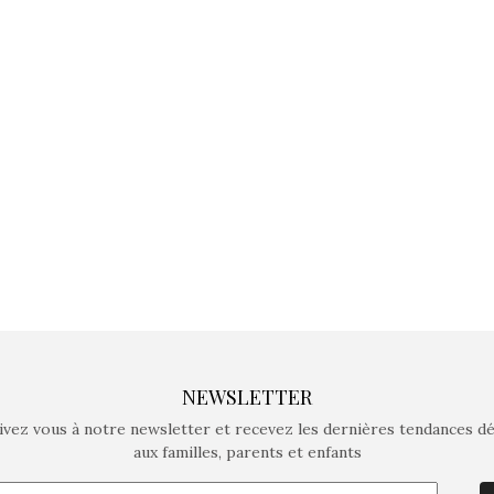
jeux non connectés qui
jeux non c
fait grandir !
fait g
Depuis 2019 la marque
Depuis 201
crée des jeux pour les
crée des j
enfants de 4 à 10 ans avec
enfants de 4
comme objectif…
comme objec
NEWSLETTER
ivez vous à notre newsletter et recevez les dernières tendances d
aux familles, parents et enfants