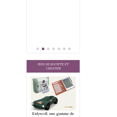
JEUX DE SOCIETE ET
CREATIFS
une gamme de
Kidywolf, une gamme de
Kidywolf, une ga