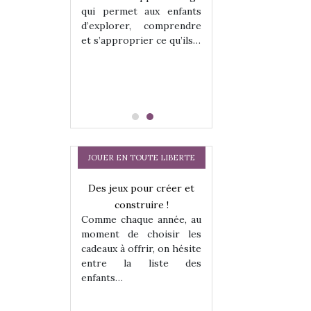
hes quelles
Les peluches q
qui permet aux enfants
ent, sont des
qu’elles soient, s
d’explorer, comprendre
s pour les
compagnons pou
et s’approprier ce qu’ils…
dou, meilleur
enfants. Doudou, m
 à câliner,
ami, objet à câ
confident,…
JOUER EN TOUTE LIBERTE
a trottinette
Des jeux pour créer et
Comment choisir
 : bien plus
construire !
cabanes et des tip
Comme chaque année, au
 jeu !
les enfants ?
moment de choisir les
our la glisse
Quelle que soit l
cadeaux à offrir, on hésite
sel, et même
sous laquel
entre la liste des
tits peuvent
matérialise le tipi 
enfants…
 s’y initier.
tissu, plastique…)
te…
petite tente posé