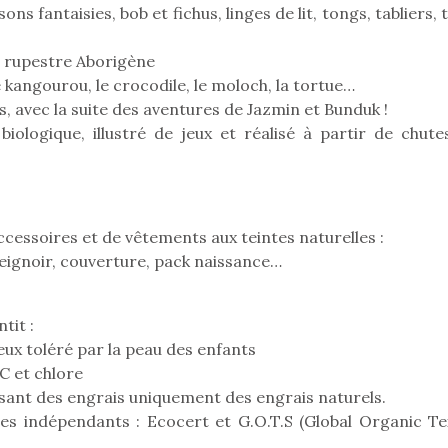
s fantaisies, bob et fichus, linges de lit, tongs, tabliers, 
t rupestre Aborigène
le kangourou, le crocodile, le moloch, la tortue…
Pâques 2026 : chocolats
Pâques 2026
s, avec la suite des aventures de Jazmin et Bunduk !
et idées pour une chasse
et idées po
ologique, illustré de jeux et réalisé à partir de chute
aux œufs magique en
aux œufs 
famille
fam
Chocolats à petits prix,
Chocolats à
jouets malins et idées
jouets mal
créatives… voici de quoi
créatives… 
cessoires et de vêtements aux teintes naturelles :
organiser une chasse aux
organiser u
 peignoir, couverture, pack naissance…
œufs magique…
œufs magiq
tit :
ieux toléré par la peau des enfants
C et chlore
lisant des engrais uniquement des engrais naturels.
es indépendants : Ecocert et G.O.T.S (Global Organic Tex