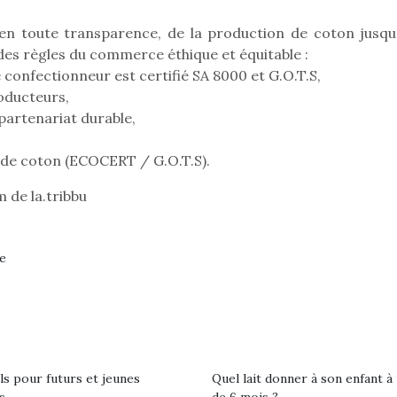
n toute transparence, de la production de coton jusqu’
des règles du commerce éthique et équitable :
 confectionneur est certifié SA 8000 et G.O.T.S,
oducteurs,
partenariat durable,
 de coton (ECOCERT / G.O.T.S).
de la.tribbu
ne
loutre en peluche
Petit chef deviendra
Une loutre
r les enfants, un
grand !
pour les 
Les jeux d’imitation
al qui change des
animal qui
constituent un véritable
ls pour futurs et jeunes
Quel lait donner à son enfant à 
ands classiques !
grands cl
terrain d’apprentissage