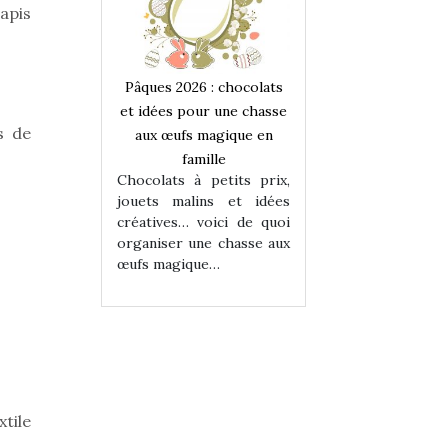
tapis
 : chocolats
Pâques 2026 : chocolats
Pâques 2026 : cho
ur une chasse
et idées pour une chasse
et idées pour une
s de
magique en
aux œufs magique en
aux œufs magiqu
ille
famille
famille
 petits prix,
Chocolats à petits prix,
Chocolats à petit
ins et idées
jouets malins et idées
jouets malins et
voici de quoi
créatives… voici de quoi
créatives… voici 
ne chasse aux
organiser une chasse aux
organiser une cha
ue…
œufs magique…
œufs magique…
tile