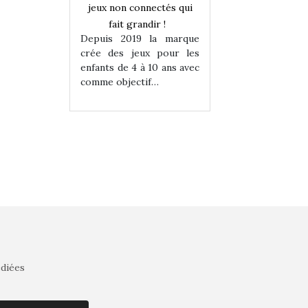
onnectés qui
jeux non connectés qui
jeux non connecté
randir !
fait grandir !
fait grandir 
9 la marque
Depuis 2019 la marque
Depuis 2019 la 
eux pour les
crée des jeux pour les
crée des jeux po
 à 10 ans avec
enfants de 4 à 10 ans avec
enfants de 4 à 10 a
tif…
comme objectif…
comme objectif…
édiées