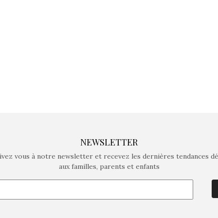
crée des jeux pour les
crée des j
enfants de 4 à 10 ans avec
enfants de 4
comme objectif…
comme objec
NEWSLETTER
ivez vous à notre newsletter et recevez les dernières tendances d
aux familles, parents et enfants