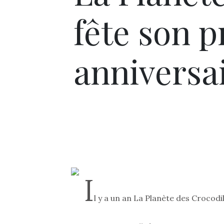
fête son 
anniversa
I
l y a un an La Planète des Crocodi