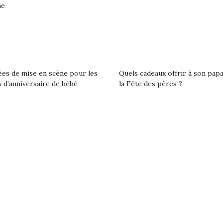
ne
ées de mise en scène pour les
Quels cadeaux offrir à son pap
 d’anniversaire de bébé
la Fête des pères ?
loutre en peluche
Petit chef deviendra
Une loutre
r les enfants, un
grand !
pour les 
Les jeux d’imitation
al qui change des
animal qui
constituent un véritable
ands classiques !
grands cl
terrain d’apprentissage