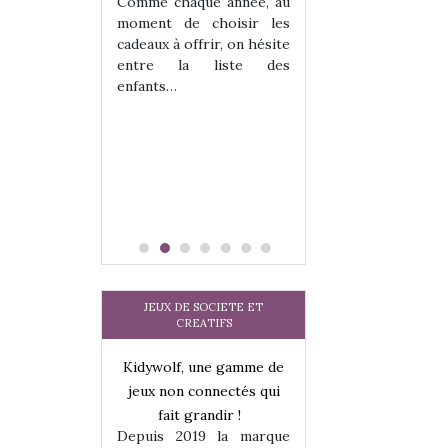
 jeu !
les enfants ?
Comme chaque année, au
our la glisse
Quelle que soit l
moment de choisir les
sel, et même
sous laquel
cadeaux à offrir, on hésite
tits peuvent
matérialise le tipi 
entre la liste des
 s’y initier.
tissu, plastique…)
enfants…
te…
petite tente posé
JEUX DE SOCIETE ET
CREATIFS
une gamme de
Kidywolf, une gamme de
Kidywolf, une ga
onnectés qui
jeux non connectés qui
jeux non connecté
randir !
fait grandir !
fait grandir 
9 la marque
Depuis 2019 la marque
Depuis 2019 la 