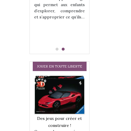
hes quelles
Les peluches q
qui permet aux enfants
ent, sont des
qu’elles soient, s
d’explorer, comprendre
s pour les
compagnons pou
et s’approprier ce qu’ils…
dou, meilleur
enfants. Doudou, m
 à câliner,
ami, objet à câ
confident,…
JOUER EN TOUTE LIBERTE
a trottinette
Comment choisir
Des jeux pour créer et
 : bien plus
cabanes et des tip
construire !