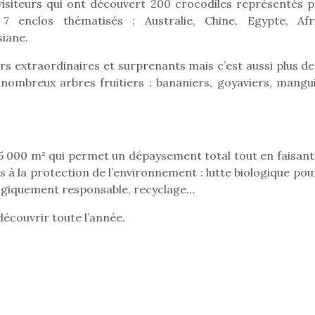
visiteurs qui ont découvert 200 crocodiles représentés p
7 enclos thématisés : Australie, Chine, Egypte, Afr
siane.
Pâques 2026 : chocolats
Pâques 2026
rs extraordinaires et surprenants mais c’est aussi plus de
et idées pour une chasse
et idées po
 nombreux arbres fruitiers : bananiers, goyaviers, mangui
aux œufs magique en
aux œufs 
famille
fam
Chocolats à petits prix,
Chocolats à
jouets malins et idées
jouets mal
 5 000 m² qui permet un dépaysement total tout en faisant
créatives… voici de quoi
créatives… 
organiser une chasse aux
organiser u
s à la protection de l’environnement : lutte biologique pou
œufs magique…
œufs magiq
logiquement responsable, recyclage…
découvrir toute l’année.