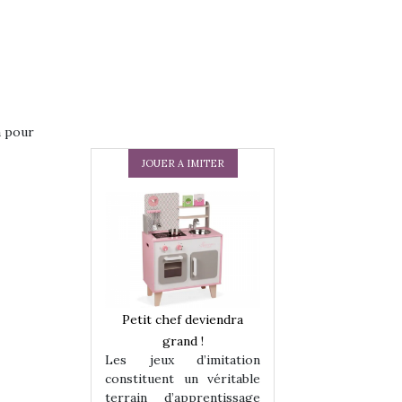
a pour
JOUER A IMITER
 en peluche
Petit chef deviendra
Une loutre en pe
enfants, un
grand !
pour les enfants
Les jeux d’imitation
 change des
animal qui chang
constituent un véritable
assiques !
grands classiqu
terrain d’apprentissage