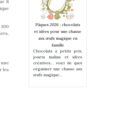
ar 8
ique
 : chocolats
Pâques 2026 : chocolats
Pâques 2026 : cho
 100
ur une chasse
et idées pour une chasse
et idées pour une
ers,
magique en
aux œufs magique en
aux œufs magiqu
ille
famille
famille
 petits prix,
Chocolats à petits prix,
Chocolats à petit
ins et idées
jouets malins et idées
jouets malins et
 une
voici de quoi
créatives… voici de quoi
créatives… voici 
ne chasse aux
organiser une chasse aux
organiser une cha
r les
ue…
œufs magique…
œufs magique…