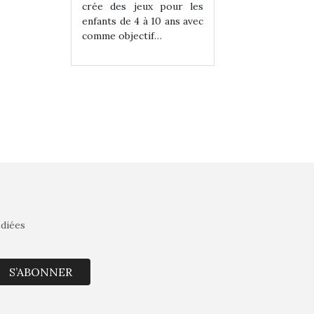
eux pour les
crée des jeux pour les
crée des jeux po
 à 10 ans avec
enfants de 4 à 10 ans avec
enfants de 4 à 10 a
tif…
comme objectif…
comme objectif…
édiées
S’ABONNER