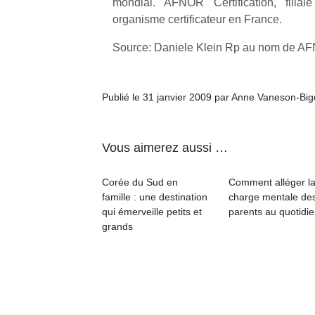
mondial. AFNOR Certification, filia
organisme certificateur en France.
NextGen,
l’
Des
Source: Daniele Klein Rp au nom de A
une
trampolines
nouvelle
pour les
trottinette
grands et
Publié le 31 janvier 2009 par Anne Vaneson-Bi
mécanique
Ap
les petits !
Beeper
co
Durant les
Les
su
vacances
Vous aimerez aussi …
enfants
de
estivales
débordent
co
et avec le
souvent
fe
Corée du Sud en
Comment alléger l
retour des
d’énergie.
he
famille : une destination
charge mentale de
beaux
Varier les
di
qui émerveille petits et
parents au quotidie
jours, c’est
occupations
de
grands
l’occasion
n’est pas
re
rêvée
toujours
de
pour les
simple.
d’
enfants
Conjuguer
pe
de…
divertissement,
pr
activité
15