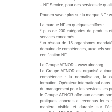
qu
– NF Service, pour des services de quali
so
s
Pour en savoir plus sur la marque NF :
c
p
La marque NF en quelques chiffres :
en
* plus de 200 catégories de produits e
Do
services concernés
me
*un réseau de 13 organismes mandaté
am
domaine de compétences, auxquels sont 
à 
certification NF.
co
…
Le Groupe AFNOR – www.afnor.org
Le Groupe AFNOR est organisé autour
compétence : la normalisation, la cert
formation. Opérateur international dans 
du management pour les services, les pr
le Groupe AFNOR offre aux acteurs soc
pratiques, concrets et reconnus leurs p
manière visible et durable sur l’éc