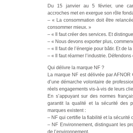
Du 15 janvier au 5 février, une c
accroches met en exergue son rôle fond
– « La consommation doit être relancé
consommer mieux. »
– « Il faut créer des services. Et distingue
Un
– « Nous devons exporter plus, commenç
– « Il faut de l’énergie pour bâtir. Et de l
– « Il faut réarmer l’industrie. Défendons 
p
Qui délivre la marque NF ?
e
La marque NF est délivrée par AFNOR Cert
u
d’une démarche volontaire de professio
réels engagements vis-à-vis de leurs clie
En s’appuyant sur des normes française
garantit la qualité et la sécurité des 
marques existent :
cl
– NF qui certifie la fiabilité et la sécurité
Le
pe
– NF Environnement, distinguant les pro
qu
de l’environnement,