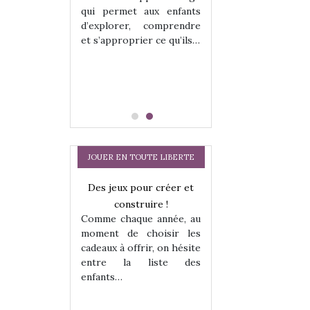
hes quelles
Les peluches q
qui permet aux enfants
ent, sont des
qu’elles soient, s
d’explorer, comprendre
s pour les
compagnons pou
et s’approprier ce qu’ils…
dou, meilleur
enfants. Doudou, m
 à câliner,
ami, objet à câ
confident,…
JOUER EN TOUTE LIBERTE
Des jeux pour créer et
Comment choisir
construire !
cabanes et des tip
Comme chaque année, au
les enfants ?
moment de choisir les
Quelle que soit l
cadeaux à offrir, on hésite
sous laquel
entre la liste des
matérialise le tipi 
enfants…
a trottinette
tissu, plastique…)
petite tente posé
 : bien plus