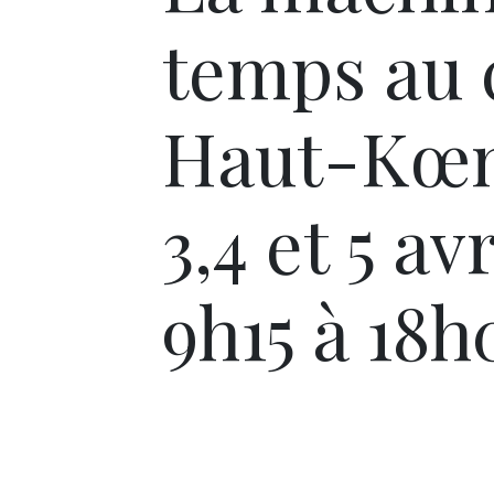
temps au 
Haut-Kœni
3,4 et 5 av
9h15 à 18