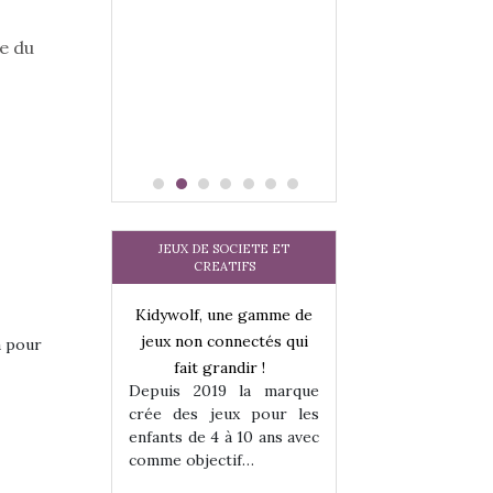
 jeu !
our la glisse
e du
sel, et même
tits peuvent
 s’y initier.
te…
JEUX DE SOCIETE ET
CREATIFS
une gamme de
Kidywolf, une gamme de
Kidywolf, une ga
onnectés qui
jeux non connectés qui
jeux non connecté
a pour
randir !
fait grandir !
fait grandir 
9 la marque
Depuis 2019 la marque
Depuis 2019 la 
eux pour les
crée des jeux pour les
crée des jeux po
 à 10 ans avec
enfants de 4 à 10 ans avec
enfants de 4 à 10 a
tif…
comme objectif…
comme objectif…