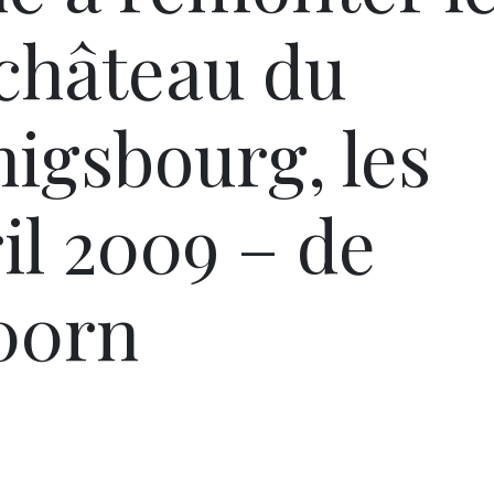
château du
gsbourg, les
ril 2009 – de
h00rn