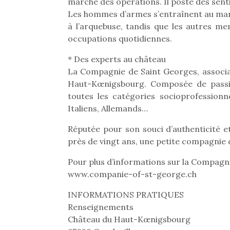
marche des opérations. Il poste des senti
Les hommes d’armes s’entraînent au mani
à l’arquebuse, tandis que les autres m
occupations quotidiennes.
* Des experts au château
La Compagnie de Saint Georges, associati
Haut-Kœnigsbourg. Composée de pass
toutes les catégories socioprofessionnel
Italiens, Allemands…
Réputée pour son souci d’authenticité e
près de vingt ans, une petite compagnie d
Pour plus d’informations sur la Compagni
www.companie-of-st-george.ch
Une 
INFORMATIONS PRATIQUES
pou
Renseignements
anim
Château du Haut-Kœnigsbourg
gr