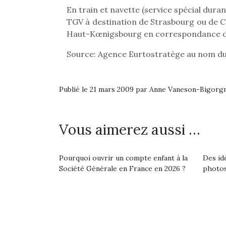
physique ou
En train et navette (service spécial durant
apprentissage…
TGV à destination de Strasbourg ou de Co
Haut-Kœnigsbourg en correspondance dep
Source: Agence Eurtostratège au nom d
Publié le 21 mars 2009 par Anne Vaneson-Bigorg
Vous aimerez aussi …
Pourquoi ouvrir un compte enfant à la
Des id
Société Générale en France en 2026 ?
photos