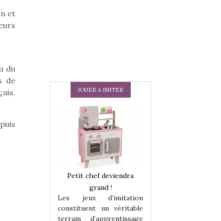
n et
eurs
u du
s de
JOUER A IMITER
ais,
puis
 en peluche
Petit chef deviendra
Une loutre en pe
enfants, un
grand !
pour les enfants
Les jeux d’imitation
 change des
animal qui chang
constituent un véritable
assiques !
grands classiqu
terrain d’apprentissage