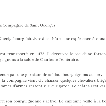
Pâques 2026 : chocolats
Pâques 2026
c la Compagnie de Saint Georges
et idées pour une chasse
et idées po
aux œufs magique en
aux œufs 
famille
fam
Koenigsbourg fait vivre à ses hôtes une expérience étonnan
Chocolats à petits prix,
Chocolats à
jouets malins et idées
jouets mal
créatives… voici de quoi
créatives… 
 est transporté en 1472. Il découvre la vie d’une forter
organiser une chasse aux
organiser u
guignons à la solde de Charles le Téméraire.
œufs magique…
œufs magiq
 tenue par une garnison de soldats bourguignons au servic
i, la compagnie vient d’y chasser quelques chevaliers brig
 hommes d’armes restent sur leur garde. Le château est vast
rnison bourguignonne s’active. Le capitaine veille à la b