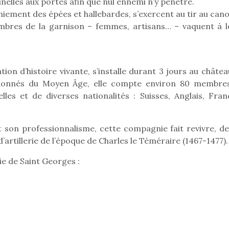
nelles aux portes afin que nul ennemi n’y pénètre.
ement des épées et hallebardes, s’exercent au tir au cano
embres de la garnison – femmes, artisans… – vaquent à l
on d’histoire vivante, s’installe durant 3 jours au châtea
ionnés du Moyen Âge, elle compte environ 80 membre
les et de diverses nationalités : Suisses, Anglais, Franç
t son professionnalisme, cette compagnie fait revivre, de
’artillerie de l’époque de Charles le Téméraire (1467-1477).
e de Saint Georges :
loutre en peluche
Petit chef deviendra
Une loutre
r les enfants, un
grand !
pour les 
Les jeux d’imitation
al qui change des
animal qui
constituent un véritable
ands classiques !
grands cl
terrain d’apprentissage