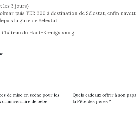
qu’un
 les 3 jours)
L’attrait p
lmar puis TER 200 à destination de Sélestat, enfin navett
est univer
les plus pe
uis la gare de Sélestat.
commencer à
La trottinet
u Château du Haut-Kœnigsbourg
ne
Kidywolf, une gamme de
Kidywolf, 
jeux non connectés qui
jeux non c
ées de mise en scène pour les
Quels cadeaux offrir à son pap
 d’anniversaire de bébé
la Fête des pères ?
fait grandir !
fait g
Depuis 2019 la marque
Depuis 201
crée des jeux pour les
crée des j
enfants de 4 à 10 ans avec
enfants de 4
comme objectif…
comme objec