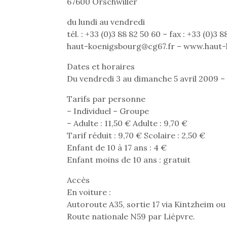
Les p
67600 Orschwiller
qu’ell
du lundi au vendredi
comp
enfant
tél. : +33 (0)3 88 82 50 60 – fax : +33 (0)3 8
ami, 
haut-koenigsbourg@cg67.fr – www.haut-
confid
Dates et horaires
Du vendredi 3 au dimanche 5 avril 2009 –
Tarifs par personne
– Individuel – Groupe
– Adulte : 11,50 € Adulte : 9,70 €
Tarif réduit : 9,70 € Scolaire : 2,50 €
NextGen, une nouvelle
Des trampolines pour les
Et si
Enfant de 10 à 17 ans : 4 €
trottinette mécanique
grands et les petits !
b
Enfant moins de 10 ans : gratuit
Durant les vacances
Après 
Beeper
estivales et avec le
succe
Les enfants débordent
Accès
retour des beaux jours,
feux
souvent d’énergie. Varier
En voiture :
c’est l’occasion rêvée
diff
les occupations n’est pas
pour les enfants de…
res
Autoroute A35, sortie 17 via Kintzheim ou 
toujours simple.
d’élo
Conjuguer
Route nationale N59 par Lièpvre.
presqu
divertissement, activité