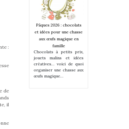
 : chocolats
Pâques 2026 : chocolats
Pâques 2026 : cho
ur une chasse
et idées pour une chasse
et idées pour une
magique en
aux œufs magique en
aux œufs magiqu
ille
famille
famille
te :
 petits prix,
Chocolats à petits prix,
Chocolats à petit
ins et idées
jouets malins et idées
jouets malins et
voici de quoi
créatives… voici de quoi
créatives… voici 
esse
ne chasse aux
organiser une chasse aux
organiser une cha
ue…
œufs magique…
œufs magique…
e de
ands
e, il
onne