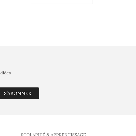
édiées
S’ABONNER
SCOLARITÉ & APPRENTISSAGE