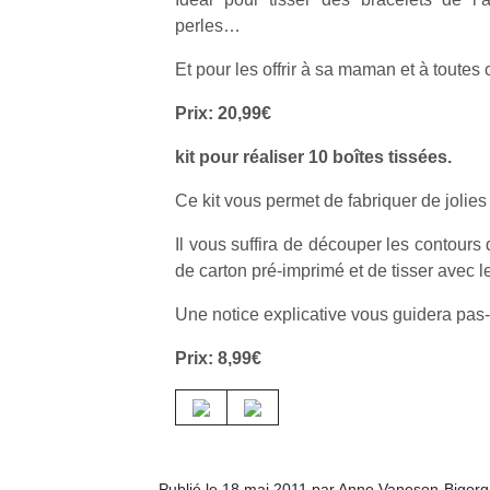
perles…
Et pour les offrir à sa maman et à toutes
Prix: 20,99€
Un
kit pour réaliser 10 boîtes tissées.
Ce kit vous permet de fabriquer de jolies 
p
Il vous suffira de découper les contours
e
de carton pré-imprimé et de tisser avec l
u
Une notice explicative vous guidera pas
Prix: 8,99€
cl
Le
pe
qu
Publié le 18 mai 2011 par Anne Vaneson-Bigor