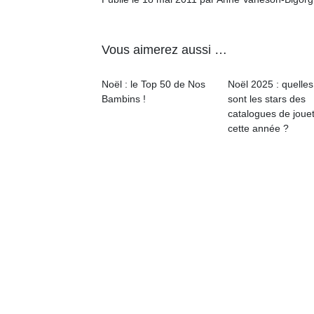
qu
so
s
Vous aimerez aussi …
c
p
en
Noël : le Top 50 de Nos
Noël 2025 : quelles
Do
Bambins !
sont les stars des
me
catalogues de joue
am
cette année ?
à 
co
…