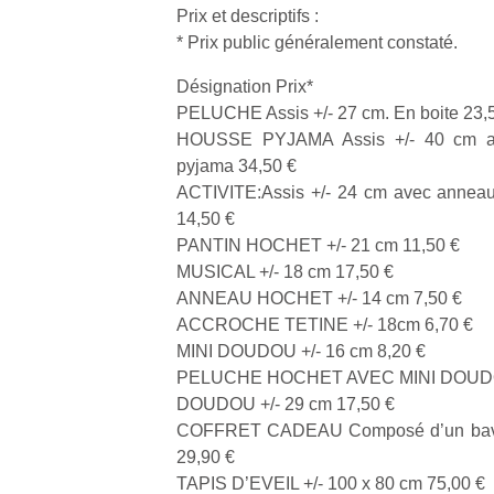
Prix et descriptifs :
* Prix public généralement constaté.
Désignation Prix*
PELUCHE Assis +/- 27 cm. En boite 23,
HOUSSE PYJAMA Assis +/- 40 cm ave
Un
pyjama 34,50 €
ACTIVITE:Assis +/- 24 cm avec anneau d
14,50 €
p
PANTIN HOCHET +/- 21 cm 11,50 €
e
MUSICAL +/- 18 cm 17,50 €
u
ANNEAU HOCHET +/- 14 cm 7,50 €
ACCROCHE TETINE +/- 18cm 6,70 €
MINI DOUDOU +/- 16 cm 8,20 €
PELUCHE HOCHET AVEC MINI DOUDOU 
DOUDOU +/- 29 cm 17,50 €
cl
COFFRET CADEAU Composé d’un bavoi
Le
29,90 €
pe
qu
TAPIS D’EVEIL +/- 100 x 80 cm 75,00 €