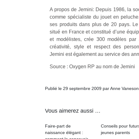
qu
A propos de Jemini: Depuis 1986, la so
so
s
comme spécialiste du jouet en peluche. 
c
ses produits dans plus de 20 pays. Le
p
situé en France et constitué d’une équi
en
et modélistes, crée 300 modèles par a
Do
créativité, style et respect des perso
me
Jemini est également au service des an
am
à 
Source : Oxygen RP au nom de Jemini
co
…
Publié le 29 septembre 2009 par Anne Vaneson
Vous aimerez aussi …
Faire-part de
Conseils pour futur
naissance élégant :
jeunes parents