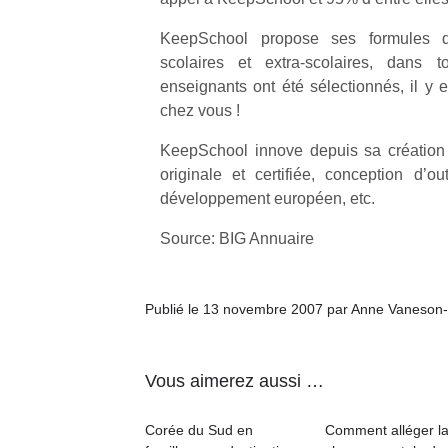
KeepSchool propose ses formules d
scolaires et extra-scolaires, dans
enseignants ont été sélectionnés, il y 
chez vous !
Un
KeepSchool innove depuis sa création
originale et certifiée, conception d’ou
développement européen, etc.
p
e
Source: BIG Annuaire
u
Publié le 13 novembre 2007 par Anne Vaneson
cl
Vous aimerez aussi …
Le
pe
Corée du Sud en
Comment alléger l
qu