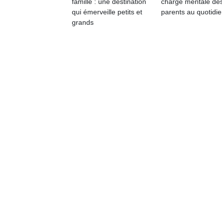
famille : une destination
charge mentale de
qu
qui émerveille petits et
parents au quotidie
so
grands
s
c
p
en
Do
me
am
à 
co
…