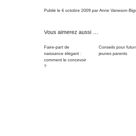
Publié le 6 octobre 2009 par Anne Vaneson-Big
Vous aimerez aussi …
Un
Faire-part de
Conseils pour futur
naissance élégant :
jeunes parents
comment le concevoir
p
?
e
u
cl
Le
pe
qu