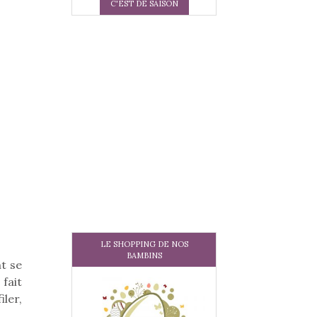
C'EST DE SAISON
LE SHOPPING DE NOS
BAMBINS
nt se
 fait
ler,