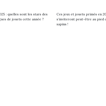
25 : quelles sont les stars des
Ces jeux et jouets primés en 2
gues de jouets cette année ?
s’inviteront peut-être au pied 
sapins !
loutre en peluche
Petit chef deviendra
Une loutre
r les enfants, un
grand !
pour les 
Les jeux d’imitation
al qui change des
animal qui
constituent un véritable
ands classiques !
grands cl
terrain d’apprentissage