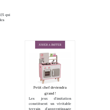
025 qui
des
JOUER A IMITER
 en peluche
Petit chef deviendra
Une loutre en pe
enfants, un
grand !
pour les enfants
Les jeux d’imitation
 change des
animal qui chang
constituent un véritable
assiques !
grands classiqu
terrain d’apprentissage