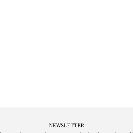
Kidywolf, une gamme de
Kidywolf, 
jeux non connectés qui
jeux non c
fait grandir !
fait g
Depuis 2019 la marque
Depuis 201
crée des jeux pour les
crée des j
enfants de 4 à 10 ans avec
enfants de 4
comme objectif…
comme objec
NEWSLETTER