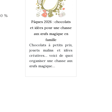
00 %
 : chocolats
Pâques 2026 : chocolats
Pâques 2026 : cho
ur une chasse
et idées pour une chasse
et idées pour une
magique en
aux œufs magique en
aux œufs magiqu
ille
famille
famille
 petits prix,
Chocolats à petits prix,
Chocolats à petit
ins et idées
jouets malins et idées
jouets malins et
voici de quoi
créatives… voici de quoi
créatives… voici 
ne chasse aux
organiser une chasse aux
organiser une cha
ue…
œufs magique…
œufs magique…