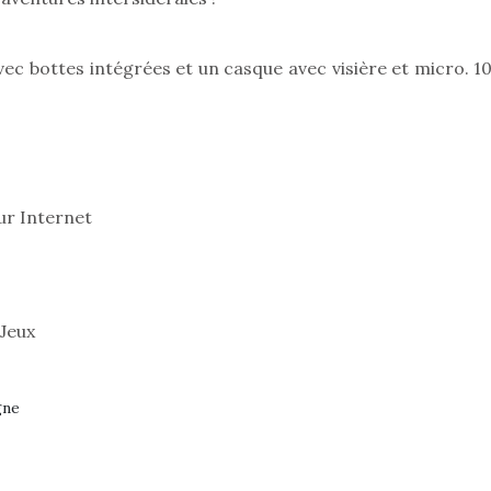
c bottes intégrées et un casque avec visière et micro. 1
Pâques 2026 : chocolats
Pâques 2026
et idées pour une chasse
et idées po
aux œufs magique en
aux œufs 
famille
fam
Chocolats à petits prix,
Chocolats à
ur Internet
jouets malins et idées
jouets mal
créatives… voici de quoi
créatives… 
organiser une chasse aux
organiser u
œufs magique…
œufs magiq
 Jeux
gne