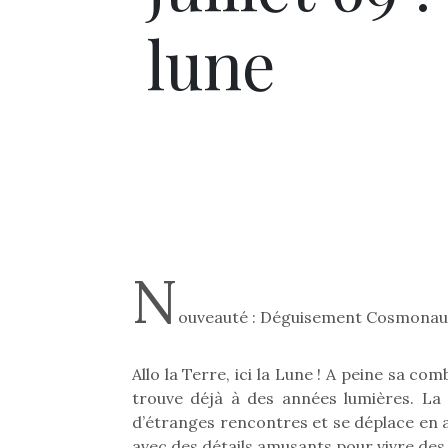
lune
N
ouveauté : Déguisement Cosmonaute
Allo la Terre, ici la Lune ! A peine sa c
trouve déjà à des années lumières. La tê
d’étranges rencontres et se déplace en a
avec des détails amusants pour vivre des 