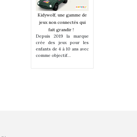
une gamme de
Kidywolf, une gamme de
Kidywolf, une ga
onnectés qui
jeux non connectés qui
jeux non connecté
randir !
fait grandir !
fait grandir 
9 la marque
Depuis 2019 la marque
Depuis 2019 la 
eux pour les
crée des jeux pour les
crée des jeux po
 à 10 ans avec
enfants de 4 à 10 ans avec
enfants de 4 à 10 a
tif…
comme objectif…
comme objectif…