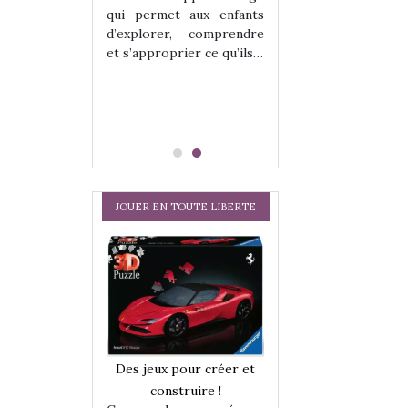
hes quelles
Les peluches q
qui permet aux enfants
ent, sont des
qu’elles soient, s
d’explorer, comprendre
s pour les
compagnons pou
et s’approprier ce qu’ils…
dou, meilleur
enfants. Doudou, m
 à câliner,
ami, objet à câ
confident,…
JOUER EN TOUTE LIBERTE
a trottinette
Comment choisir
Des jeux pour créer et
 : bien plus
cabanes et des tip
construire !