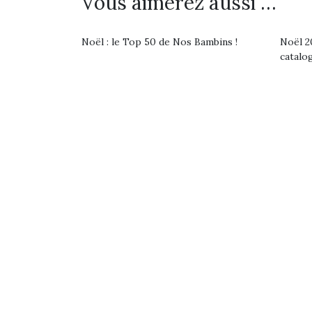
Vous aimerez aussi …
Noël : le Top 50 de Nos Bambins !
Noël 20
catalo
Une 
pou
anim
gr