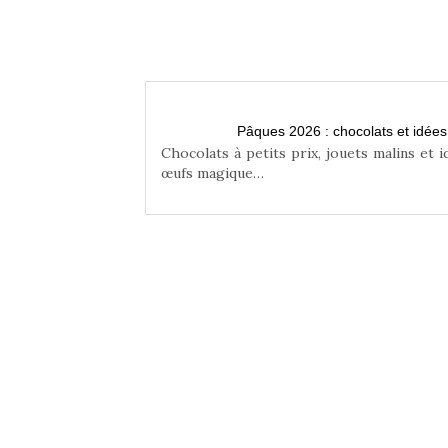
n famille
Pâques 2026 : chocolats et idée
niser une chasse aux
Chocolats à petits prix, jouets malins et 
œufs magique…