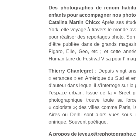
qu
Des photographes de renom habitué
so
enfants pour accompagner nos photo
s
Catalina Martin Chico
: Après ses étu
c
p
York, elle voyage à travers le monde av
en
pour réaliser des reportages photo. Son 
Do
d’être publiée dans de grands maga
me
Figaro, Elle, Geo, etc ; et cette ann
am
Humanitaire du Festival Visa pour l’Ima
à 
co
Thierry Chantegret
: Depuis vingt ans
…
« errances » en Amérique du Sud et en A
d’auteur dans lequel il s’interroge sur la
l’espace urbain. Issue de la « Sreet p
photographique trouve toute sa fo
« coloriste »; des villes comme Paris, 
Aires ou Delhi sont alors vues sous u
onirique. Souvent poétique.
A propos de jeveuxêtrephotographe.