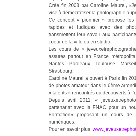
Créé fin 2008 par Caroline Maurel, «J
vise à démocratiser la photographie aupr
NextGen,
l’
Des
Ce concept « pionnier » propose les 
une
trampolines
rapides et ludiques avec des pho
nouvelle
pour les
transmettent leur savoir aux participant
trottinette
grands et
coeur de la ville ou en studio.
mécanique
Ap
les petits !
Les cours de « jeveuxêtrephotographe
Beeper
co
Durant les
assurés partout en France métropolitai
Les
su
vacances
Nantes, Bordeaux, Toulouse, Marsei
enfants
de
estivales
débordent
Strasbourg.
co
et avec le
souvent
fe
Caroline Maurel a ouvert à Paris fin 201
retour des
d’énergie.
he
beaux
de photos amateur dans le 6ème arrondi
Varier les
di
jours, c’est
« talents » rencontrés ou découverts à l
occupations
de
l’occasion
Depuis avril 2011, « jeveuxetrepho
n’est pas
re
rêvée
partenariat avec la FNAC pour un no
toujours
de
pour les
Formation» proposant un cours de 
simple.
d’
enfants
Conjuguer
numériques.
pe
de…
divertissement,
pr
Pour en savoir plus :
www.jeveuxetrepho
activité
15