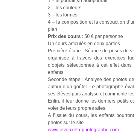
1 – le portrait & l’autoportrait
2 – les couleurs
3 – les formes
4 – la composition et la construction d
plan
Prix des cours
: 50 € par personne
Un
Un cours articulés en deux parties
Première étape : Séance de prises de vu
organisée à travers des exercices lud
p
d’objets sélectionnés à cet effet dans
e
enfants.
u
Seconde étape : Analyse des photos de
autour d’un goûter. Le photographe éval
ses élèves puis analyse et commente les
Enfin, il leur donne les derniers petits c
voler de leurs propres ailes.
cl
A l’issue du cours, les enfants pourront
Le
photos sur le site
pe
www.jeveuxetrephotographe.com
.
qu